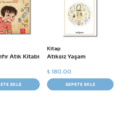
Kitap
Kitap
ıfır Atık Kitabı
Atıksız Yaşam
Doğa
₺ 180.00
₺ 30
ETE EKLE
SEPETE EKLE