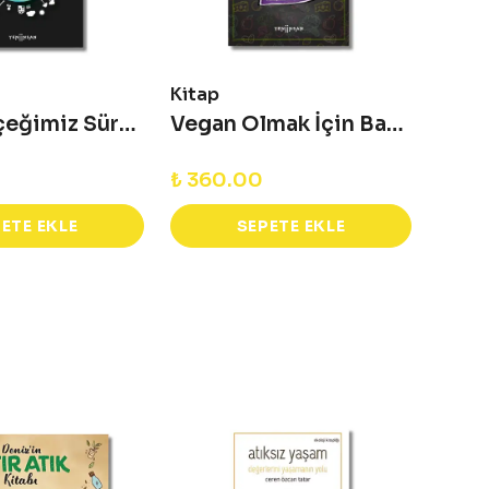
Kitap
Kitap
Yeni Gerçeğimiz Sürdürülebilirlik
Vegan Olmak İçin Bahaneler
₺ 360.00
₺ 36
ETE EKLE
SEPETE EKLE