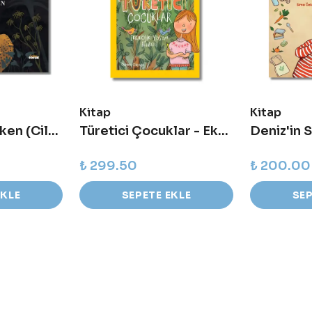
Kitap
Kitap
Güneşi Beklerken (Ciltli)
Türetici Çocuklar - Ekolojik Yaşam Rehberi
Deniz'in S
₺ 299.50
₺ 200.00
EKLE
SEPETE EKLE
SEP