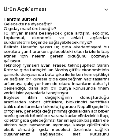
Ürün Açıklaması
Tanıtım Bülteni
Gelecekte ne yiyeceğiz?
O gıdayı nasıl üreteceğiz?
10 milyar insanı besleyecek gıda artışını, ekolojik,
toplumsal, ekonomik ve ahlaki açılardan
sürdürülebilir biçimde sağlayabilecek miyiz?
Belirsiz Hasat'ın yazarı üç gıda akademisyeni bu
sorulara yanıt ararken, gelecekteki olası krizlerle baş
etmek için nelerin gerekli olduğunu çözmeye
çalışıyor.
Teknoloji iyimseri Evan Fraser, teknoşüpheci Sarah
Rotz ve gıda tarihçisi Ian Mosby çiftlik ekonomisinin
çamurlu dünyasında bata çıka ilerlerken hem eşitlikçi
ve sağlam bir küresel gıda geleceğinin yapıtaşlarını
anlamaya çalışıyor hem de okuru insanların daha iyi
beslendiği, daha adil bir dünya konusunda ilham
verici işler yapanlarla tanıştırıyor.
Böylece iklim değişikliğinin dönüştürdüğü
arazilerden robot çiftliklere, blokzinciri sertifikalı
balık satıcılarından teknoloji gurusu Nepalli geçimlik
çiftçilere, genetiği değiştirilmiş gıdalardan acı biber
soslu gevrek böceklere varana kadar elinizdeki kitap,
kolektif gıda geleceğimizi tanımlayacak başlıkları ele
alırken sapı samandan ayırmaya, kavga gürültünün
eksik olmadığı gıda meselesi üzerinde sağlıklı
düşünmemizi sağlayacak alet kutusunu