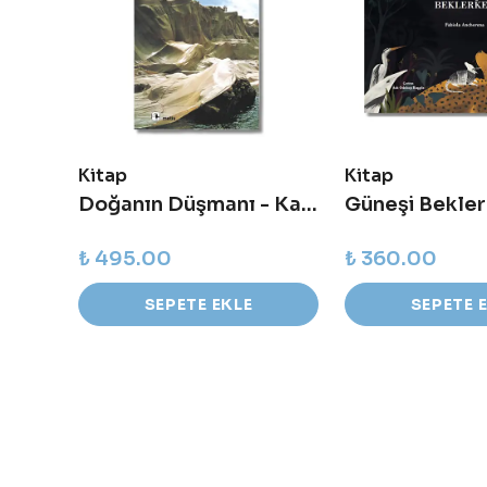
Kitap
Kitap
ol
Doğanın Düşmanı - Kapitalizmin Sonu mu, Dünyanın Sonu mu?
₺ 495.00
₺ 360.00
SEPETE EKLE
SEPETE 