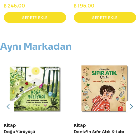
₺ 245.00
₺ 195.00
SEPETE EKLE
SEPETE EKLE
Aynı Markadan
Kitap
Kitap
Doğa Yürüyüşü
Deniz'in Sıfır Atık Kitabı