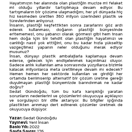
Hayatımızın her alanında olan plastiğin mucize mi felaket
mi olduğu yıllardır tartışılmaya devam ediyor. Bu
tartışmaların bir çözüme ulaşmadığını, her yıl dünyada hiç
hız kesmeden üretilen 380 milyon üzerindeki plastik ve
türevlerinden anlıyoruz.
İnsanın, plastiği keşfettikten sonra zararlarını göz ardı
ederek kullanması, doğanın plastiği bünyesinde
eritememesi, onu yabancı olarak görmesi gibi hem insan
hem doğa için bir tehdit olan plastiğin hayatımızı ve
canlılığı nasıl yok ettiğini, onu bu kadar hızla yükseltip
vazgeçilmez yapanın neler olduğunu merak ediyor
musunuz?
İnsan, dünyayı plastik ambalajlarla kaplamaya devam
ederse, gelecek için endişelenmek kaçınılmaz oluyor.
Sadece anlık kullanılan ama sonrasında yüzyıllarca bizimle
kalacak milyonlarca meta üretilmeye devam mı edecek?
Hemen hemen her sektörde kullanılan ve girdiği her
ortamda benimsenip alternatif bir çözüm üretme gereği
duyulmayan plastiği bünyemizde barındırmak ne kadar
doğru?
Sedat Gündoğdu, tüm bu kafa karışıklığı yaratan
sorunların nedenlerini ve çözümlerini okuyucuya açıklayıcı
ve sorgulayıcı bir dille aktarıyor. Bu bilgiler ışığında
plastikten arınmayı dert edinerek çözümler üretmek de
okuyucuya düşüyor.
Yazar:
Sedat Gündoğdu
Yayınevi:
Yeni İnsan
Baskı Yılı:
2022
Sayfa Sayısı:
176