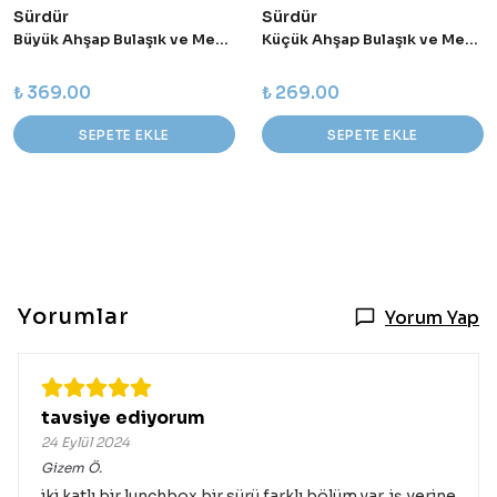
Sürdür
Sürdür
Büyük Ahşap Bulaşık ve Meyve Sebze Fırçası
Küçük Ahşap Bulaşık ve Meyve Sebze Fırçası
₺ 369.00
₺ 269.00
SEPETE EKLE
SEPETE EKLE
Yorumlar
Yorum Yap
tavsiye ediyorum
24 Eylül 2024
Gizem
Ö.
iki katlı bir lunchbox bir sürü farklı bölüm var. iş yerine