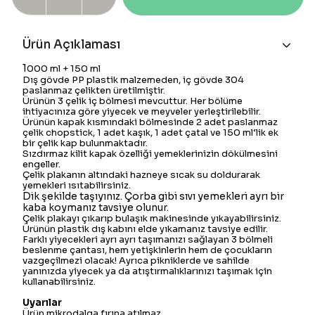
Ürün Açıklaması
1
000 ml + 150 ml
Dış gövde PP plastik malzemeden, iç gövde 304
paslanmaz çelikten üretilmiştir.
Ürünün 3 çelik iç bölmesi mevcuttur. Her bölüme
ihtiyacınıza göre yiyecek ve meyveler yerleştirilebilir.
Ürünün kapak kısmındaki bölmesinde 2 adet paslanmaz
çelik chopstick, 1 adet kaşık, 1 adet çatal ve 150 ml‘lik ek
bir çelik kap bulunmaktadır.
Sızdırmaz kilit kapak özelliği yemeklerinizin dökülmesini
engeller.
Çelik plakanın altındaki hazneye sıcak su doldurarak
yemekleri ısıtabilirsiniz.
Dik şekilde taşıyınız. Çorba gibi sıvı yemekleri ayrı bir
kaba koymanız tavsiye olunur.
Çelik plakayı çıkarıp bulaşık makinesinde yıkayabilirsiniz.
Ürünün plastik dış kabını elde yıkamanız tavsiye edilir.
Farklı yiyecekleri ayrı ayrı taşımanızı sağlayan 3 bölmeli
beslenme çantası, hem yetişkinlerin hem de çocukların
vazgeçilmezi olacak! Ayrıca pikniklerde ve sahilde
yanınızda yiyecek ya da atıştırmalıklarınızı taşımak için
kullanabilirsiniz.
Uyarılar
Ürün mikrodalga fırına atılmaz.