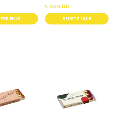
₺ 469.00
₺ 75
ETE EKLE
SEPETE EKLE