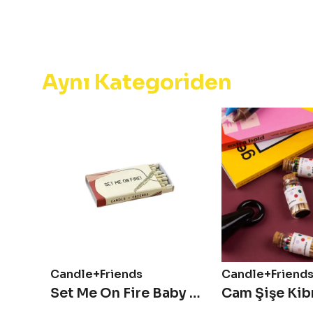
Aynı Kategoriden
Candle+Friends
Candle+Friend
Set Me On Fire Baby Kibrit Kutusu
Cam Şişe Kibr