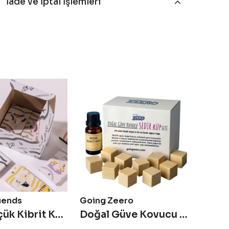
İade ve İptal İşlemleri
iends
Going Zeero
Cand
Artsy Küçük Kibrit Kutu Seti
Doğal Güve Kovucu Sedir Küpler