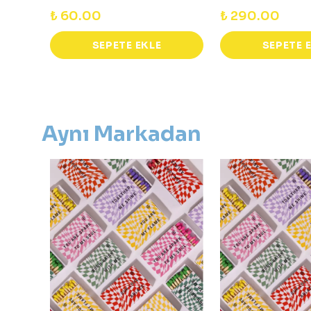
₺ 60.00
₺ 290.00
SEPETE EKLE
SEPETE 
Aynı Markadan