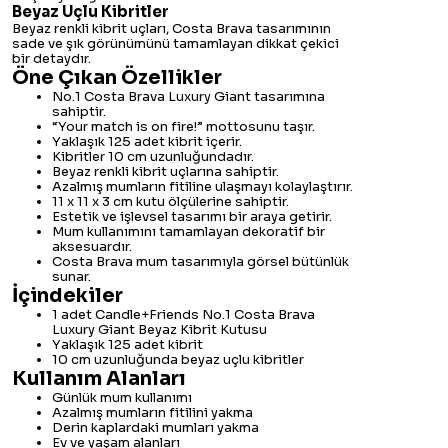
Beyaz Uçlu Kibritler
Beyaz renkli kibrit uçları, Costa Brava tasarımının
sade ve şık görünümünü tamamlayan dikkat çekici
bir detaydır.
Öne Çıkan Özellikler
No.1 Costa Brava Luxury Giant tasarımına
sahiptir.
“Your match is on fire!” mottosunu taşır.
Yaklaşık 125 adet kibrit içerir.
Kibritler 10 cm uzunluğundadır.
Beyaz renkli kibrit uçlarına sahiptir.
Azalmış mumların fitiline ulaşmayı kolaylaştırır.
11 x 11 x 3 cm kutu ölçülerine sahiptir.
Estetik ve işlevsel tasarımı bir araya getirir.
Mum kullanımını tamamlayan dekoratif bir
aksesuardır.
Costa Brava mum tasarımıyla görsel bütünlük
sunar.
İçindekiler
1 adet Candle+Friends No.1 Costa Brava
Luxury Giant Beyaz Kibrit Kutusu
Yaklaşık 125 adet kibrit
10 cm uzunluğunda beyaz uçlu kibritler
Kullanım Alanları
Günlük mum kullanımı
Azalmış mumların fitilini yakma
Derin kaplardaki mumları yakma
Ev ve yaşam alanları