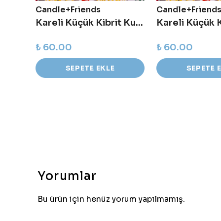
Candle+Friends
Candle+Friend
Shamama Fantasy Teneke Soya Mum
Kareli Küçük Kibrit Kutusu - You Are My Flame - Sarı
₺ 60.00
₺ 60.00
SEPETE EKLE
SEPETE 
Yorumlar
Bu ürün için henüz yorum yapılmamış.