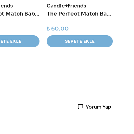
iends
Candle+Friends
Cand
My Perfect Match Baby Kibrit Kutusu
The Perfect Match Baby Kibrit Kutusu
₺ 60.00
₺ 60
ETE EKLE
SEPETE EKLE
Yorum Yap