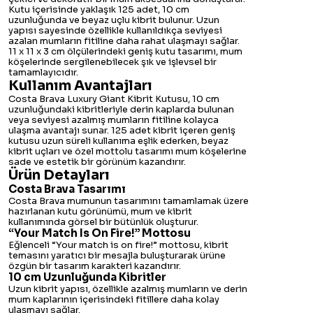
Kutu içerisinde yaklaşık 125 adet, 10 cm
uzunluğunda ve beyaz uçlu kibrit bulunur. Uzun
yapısı sayesinde özellikle kullanıldıkça seviyesi
azalan mumların fitiline daha rahat ulaşmayı sağlar.
11 x 11 x 3 cm ölçülerindeki geniş kutu tasarımı, mum
köşelerinde sergilenebilecek şık ve işlevsel bir
tamamlayıcıdır.
Kullanım Avantajları
Costa Brava Luxury Giant Kibrit Kutusu, 10 cm
uzunluğundaki kibritleriyle derin kaplarda bulunan
veya seviyesi azalmış mumların fitiline kolayca
ulaşma avantajı sunar. 125 adet kibrit içeren geniş
kutusu uzun süreli kullanıma eşlik ederken, beyaz
kibrit uçları ve özel mottolu tasarımı mum köşelerine
sade ve estetik bir görünüm kazandırır.
Ürün Detayları
Costa Brava Tasarımı
Costa Brava mumunun tasarımını tamamlamak üzere
hazırlanan kutu görünümü, mum ve kibrit
kullanımında görsel bir bütünlük oluşturur.
“Your Match Is On Fire!” Mottosu
Eğlenceli “Your match is on fire!” mottosu, kibrit
temasını yaratıcı bir mesajla buluşturarak ürüne
özgün bir tasarım karakteri kazandırır.
10 cm Uzunluğunda Kibritler
Uzun kibrit yapısı, özellikle azalmış mumların ve derin
mum kaplarının içerisindeki fitillere daha kolay
ulaşmayı sağlar.