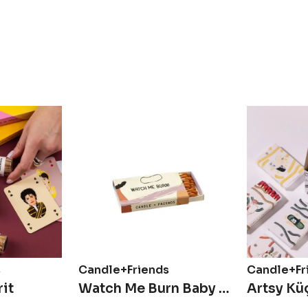
s
Candle+Friends
Candle+Fr
it
Watch Me Burn Baby Kibrit Kutusu