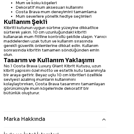
Mum ve koku köşeleri
Dekoratif mum aksesuarı kullanımı
Costa Brava mum deneyimini tamamlama
Mum severlere yönelik hediye seçimleri
Kullanım Şekli
Kibriti kutunun uygun sürtme yüzeyine dikkatlice
sürterek yakın. 10 cm uzunluğundaki kibriti
kullanarak mum fitiline kontrollü şekilde ulaşın. Yanıcı
maddelerden uzak tutun ve kullanım sırasında
gerekli güvenlik önlemlerine dikkat edin. Kullanım
sonrasında kibritin tamamen söndüğünden emin
olun.
Tasarım ve Kullanım Yaklaşımı
No.1 Costa Brava Luxury Giant Kibrit Kutusu, uzun
kibrit yapısını özel motto ve estetik kutu tasarımıyla
bir araya getirir. Beyaz uçlu 10 cm kibritleri özellikle
seviyesi azalmış mumların kullanımını
kolaylaştırırken, Costa Brava tasarımını tamamlayan
görünümüyle mum köşelerinde dekoratif bir
bütünlük oluşturur.
Marka Hakkında