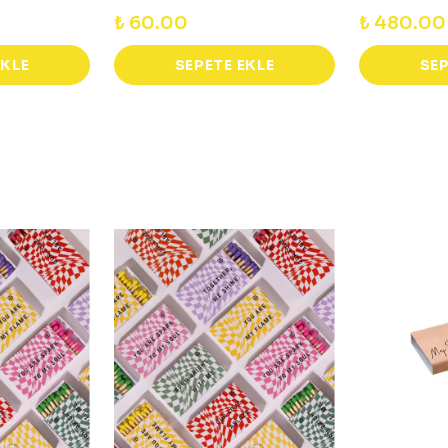
₺ 60.00
₺ 480.00
EKLE
SEPETE EKLE
SEP