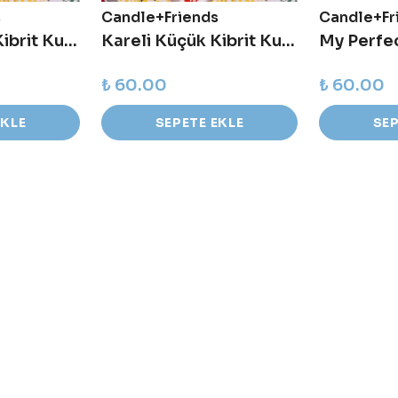
s
Candle+Friends
Candle+Fr
Kareli Küçük Kibrit Kutusu - You Are Spark To My Soul - Pembe
Kareli Küçük Kibrit Kutusu - Our Love Ablaze - Kırmızı
₺ 60.00
₺ 60.00
EKLE
SEPETE EKLE
SEP