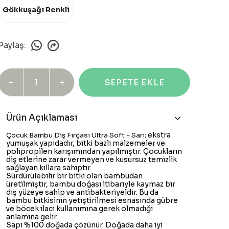
Gökkuşağı Renkli
Paylaş
:
SEPETE EKLE
Ürün Açıklaması
ekstra
Çocuk Bambu Diş Fırçası Ultra Soft - Sarı;
yumuşak yapıdadır, bitki bazlı malzemeler ve
polipropilen karışımından yapılmıştır. Çocukların
diş etlerine zarar vermeyen ve kusursuz temizlik
sağlayan kıllara sahiptir.
Sürdürülebilir bir bitki olan bambudan
üretilmiştir, bambu doğası itibariyle kaymaz bir
dış yüzeye sahip ve antibakteriyeldir. Bu da
bambu bitkisinin yetiştirilmesi esnasında gübre
ve böcek ilacı kullanımına gerek olmadığı
anlamına gelir.
Sapı %100 doğada çözünür. Doğada daha iyi