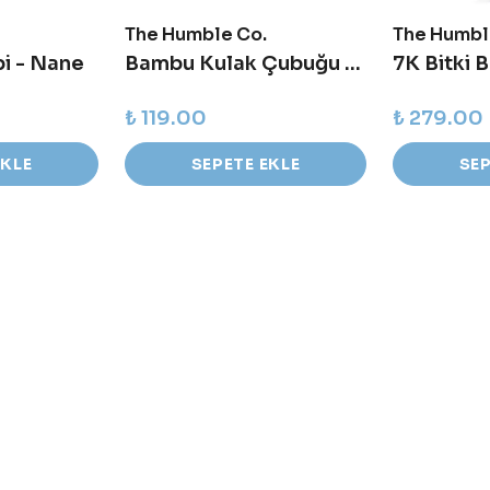
The Humble Co.
The Humbl
pi - Nane
Bambu Kulak Çubuğu - Siyah - 100 adet
₺ 119.00
₺ 279.00
EKLE
SEPETE EKLE
SEP