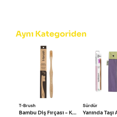
Aynı Kategoriden
T-Brush
Sürdür
Pro Line Hexagonal Soft Yetişkin Diş Fırçası - Lila
Bambu Diş Fırçası - Kahverengi