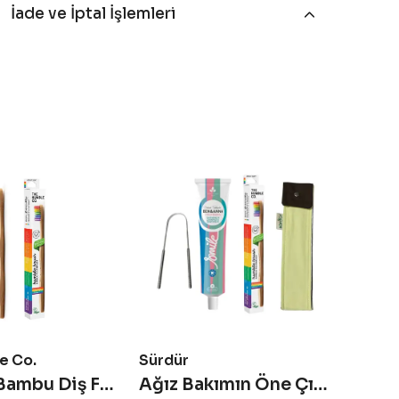
İade ve İptal İşlemleri
e Co.
Sürdür
The H
Yetişkin Bambu Diş Fırçası Medium - Gökkuşağı Renkli
Ağız Bakımın Öne Çıkanları - Avantajlı Set