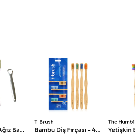
T-Brush
The Humbl
Yanında Taşı Ağız Bakım - Avantajlı Set
Bambu Diş Fırçası - 4 adet - Orta Sert