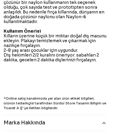
çözünür bir naylon kullanmanın tek seçenek
olduğu, çok sayıda test ve prototipten sonra
anlaşıldı. Bu nedenle fırça kıllarında, dünyanın en
doğada çözünür naylonu olan Naylon-6
kullanılmaktadır.
Kullanım Önerisi
Kılların üzerine küçük bir miktar doğal diş macunu
ekleyin. Plakayı temizlemek ve çıkarmak için
nazikçe fırçalayın.
2-8 yaş arası çocuklar için uygundur.
Diş hekimleri 2/2 kuralını öneriyor: sabahları 2
dakika, geceleri 2 dakika dişlerinizi fırçalayın.
*Online satış kanalımızda yer alan ürün etiket bilgileri,
ürünün tedarikçisi tarafından Sürdür Store Tasarım Bilişim ve
Ticaret A.Ş’ ye iletilen bilgilerdir.
Marka Hakkında