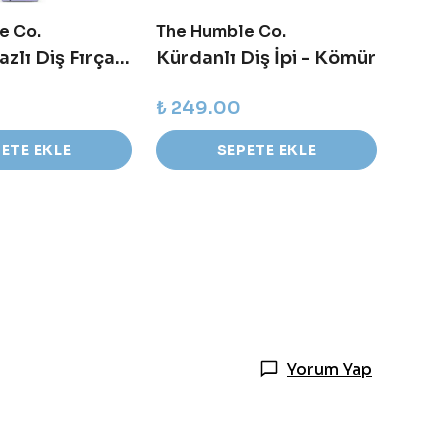
e Co.
The Humble Co.
The H
7K Bitki Bazlı Diş Fırçası - Lila
Kürdanlı Diş İpi - Kömür
₺ 249.00
₺ 27
ETE EKLE
SEPETE EKLE
Yorum Yap