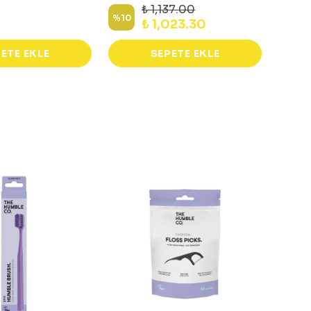
₺ 1,137.00
%
10
₺ 1,023.30
₺ 27
ETE EKLE
SEPETE EKLE