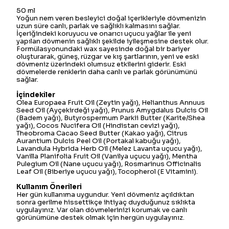
50 ml
Yoğun nem veren besleyici doğal içerikleriyle dövmenizin
uzun süre canlı, parlak ve sağlıklı kalmasını sağlar.
İçeriğindeki koruyucu ve onarıcı uçucu yağlar ile yeni
yapılan dövmenin sağlıklı şekilde iyileşmesine destek olur.
Formülasyonundaki wax sayesinde doğal bir bariyer
oluşturarak, güneş, rüzgar ve kış şartlarının, yeni ve eski
dövmeniz üzerindeki olumsuz etkilerini giderir. Eski
dövmelerde renklerin daha canlı ve parlak görünümünü
sağlar.
İçindekiler
Olea Europaea Fruit Oil (Zeytin yağı), Helianthus Annuus
Seed Oil (Ayçekirdeği yağı), Prunus Amygdalus Dulcis Oil
(Badem yağı), Butyrospermum Parkii Butter (Karite/Shea
yağı), Cocos Nucifera Oil (Hindistan cevizi yağı),
Theobroma Cacao Seed Butter (Kakao yağı), Citrus
Aurantium Dulcis Peel Oil (Portakal kabuğu yağı),
Lavandula Hybrida Herb Oil (Melez Lavanta uçucu yağı),
Vanilla Planifolia Fruit Oil (Vanilya uçucu yağı), Mentha
Pulegium Oil (Nane uçucu yağı), Rosmarinus Officinalis
Leaf Oil (Biberiye uçucu yağı), Tocopherol (E Vitamini).
Kullanım Önerileri
Her gün kullanıma uygundur. Yeni dövmeniz açıldıktan
sonra gerilme hissettikçe ihtiyaç duyduğunuz sıklıkta
uygulayınız. Var olan dövmelerinizi korumak ve canlı
görünümüne destek olmak için hergün uygulayınız.