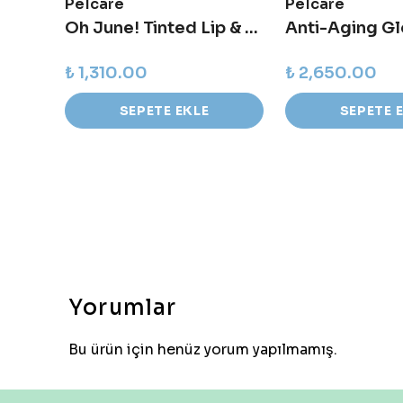
Pelcare
Pelcare
y Oil
Oh June! Tinted Lip & Cheek Balm %100 Vegan
Anti-Aging Gl
₺ 1,310.00
₺ 2,650.00
SEPETE EKLE
SEPETE 
Yorumlar
Bu ürün için henüz yorum yapılmamış.