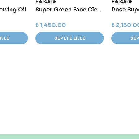
Pelcare
Pelcare
owing Oil
Super Green Face Cleanser
₺ 1,450.00
₺ 2,150.0
EKLE
SEPETE EKLE
SEP