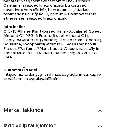
baharatlı vazgeçemeyeceğiniz bir koku bırakır.
Çantanızın vazgeçilmezi olacağı bu kuru yağ
sayesinde hem cildiniz, hem saçınız ışıldarken,
teninizde bıraktığı koku, parfüm kullanmayı tercih
etmeyenlerin vazgeçilmezi olacak.
İçindekiler
C13-15 Alkane(Plant-based Hemi-Squalane), Sweet
Almond Oil PEG-8 Esters(Sweet Almond Oil),
Caprylic/Capric Triglyceride(Derived from Coconut),
Squalane, Tocopherol(Vitamin E), Rosa Centifolia
Flower, *Parfume, *Plant based, Occurs naturally in
essential-oils 100% Plant-Based. Vegan. Cruelty-
Free.
Kullanım Önerisi
İhtiyacınız kadar yağı cildinize, saç uçlarınıza, kaş ve
tırnaklarınıza uygulayabilirsiniz.
Marka Hakkında
İade ve İptal İşlemleri