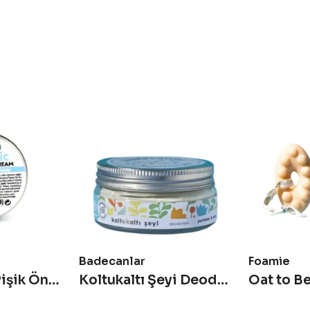
Badecanlar
Foamie
Prebiyotikli Pişik Önleyici Krem
Koltukaltı Şeyi Deodorant - Portakal & Sedir