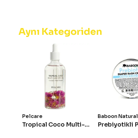
Aynı Kategoriden
Pelcare
Baboon Natural
Doya Doya Doğal El, Yüz ve Vücut Sıvı Sabunu Doypack 1200ml
Tropical Coco Multi-Use Dry Oil