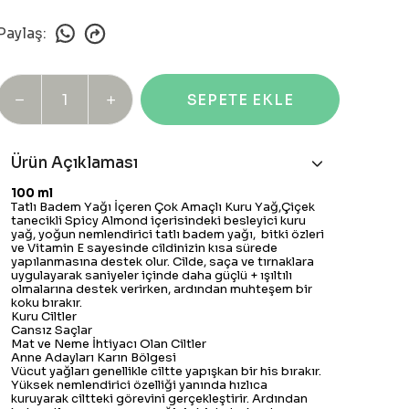
Paylaş
:
SEPETE EKLE
Ürün Açıklaması
100 ml
Tatlı Badem Yağı İçeren Çok Amaçlı Kuru Yağ,Çiçek
tanecikli Spicy Almond içerisindeki besleyici kuru
yağ, yoğun nemlendirici tatlı badem yağı, bitki özleri
ve Vitamin E sayesinde cildinizin kısa sürede
yapılanmasına destek olur. Cilde, saça ve tırnaklara
uygulayarak saniyeler içinde daha güçlü + ışıltılı
olmalarına destek verirken, ardından muhteşem bir
koku bırakır.
Kuru Ciltler
Cansız Saçlar
Mat ve Neme İhtiyacı Olan Ciltler
Anne Adayları Karın Bölgesi
Vücut yağları genellikle ciltte yapışkan bir his bırakır.
Yüksek nemlendirici özelliği yanında hızlıca
kuruyarak ciltteki görevini gerçekleştirir. Ardından