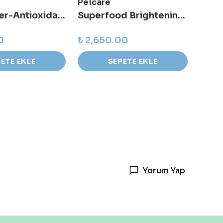
Pelcare
Pelc
Rose Super-Antioxidant Serum
Superfood Brightening Glow Cream
0
₺ 2,650.00
₺ 2,
ETE EKLE
SEPETE EKLE
Yorum Yap