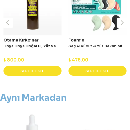
Otama Kırkpınar
Foamie
Doya Doya Doğal El, Yüz ve Vücut Sıvı Sabunu 400 ml
Saç & Vücut & Yüz Bakım Mini Set
₺ 800.00
₺ 475.00
SEPETE EKLE
SEPETE EKLE
Aynı Markadan