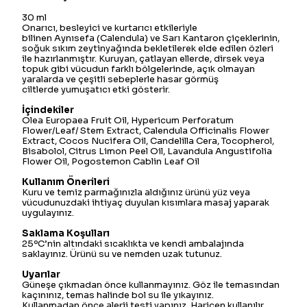
30 ml
Onarıcı, besleyici ve kurtarıcı etkileriyle
bilinen Aynısefa (Calendula) ve Sarı Kantaron çiçeklerinin,
soğuk sıkım zeytinyağında bekletilerek elde edilen özleri
ile hazırlanmıştır. Kuruyan, çatlayan ellerde, dirsek veya
topuk gibi vücudun farklı bölgelerinde, açık olmayan
yaralarda ve çeşitli sebeplerle hasar görmüş
ciltlerde yumuşatıcı etki gösterir.
İçindekiler
Olea Europaea Fruit Oil, Hypericum Perforatum
Flower/Leaf/ Stem Extract, Calendula Officinalis Flower
Extract, Cocos Nucifera Oil, Candelilla Cera, Tocopherol,
Bisabolol, Citrus Limon Peel Oil, Lavandula Angustifolia
Flower Oil, Pogostemon Cablin Leaf Oil
Kullanım Önerileri
Kuru ve temiz parmağınızla aldığınız ürünü yüz veya
vücudunuzdaki ihtiyaç duyulan kısımlara masaj yaparak
uygulayınız.
Saklama Koşulları
25ºC’nin altındaki sıcaklıkta ve kendi ambalajında
saklayınız. Ürünü su ve nemden uzak tutunuz.
Uyarılar
Güneşe çıkmadan önce kullanmayınız. Göz ile temasından
kaçınınız, temas halinde bol su ile yıkayınız.
Kullanmadan önce alerji testi yapınız. Haricen kullanılır.