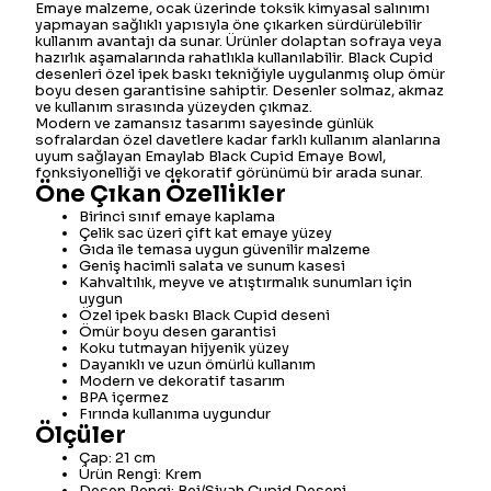
Emaye malzeme, ocak üzerinde toksik kimyasal salınımı
yapmayan sağlıklı yapısıyla öne çıkarken sürdürülebilir
kullanım avantajı da sunar. Ürünler dolaptan sofraya veya
hazırlık aşamalarında rahatlıkla kullanılabilir. Black Cupid
desenleri özel ipek baskı tekniğiyle uygulanmış olup ömür
boyu desen garantisine sahiptir. Desenler solmaz, akmaz
ve kullanım sırasında yüzeyden çıkmaz.
Modern ve zamansız tasarımı sayesinde günlük
sofralardan özel davetlere kadar farklı kullanım alanlarına
uyum sağlayan Emaylab Black Cupid Emaye Bowl,
fonksiyonelliği ve dekoratif görünümü bir arada sunar.
Öne Çıkan Özellikler
Birinci sınıf emaye kaplama
Çelik sac üzeri çift kat emaye yüzey
Gıda ile temasa uygun güvenilir malzeme
Geniş hacimli salata ve sunum kasesi
Kahvaltılık, meyve ve atıştırmalık sunumları için
uygun
Özel ipek baskı Black Cupid deseni
Ömür boyu desen garantisi
Koku tutmayan hijyenik yüzey
Dayanıklı ve uzun ömürlü kullanım
Modern ve dekoratif tasarım
BPA içermez
Fırında kullanıma uygundur
Ölçüler
Çap: 21 cm
Ürün Rengi: Krem
Desen Rengi: Bej/Siyah Cupid Deseni