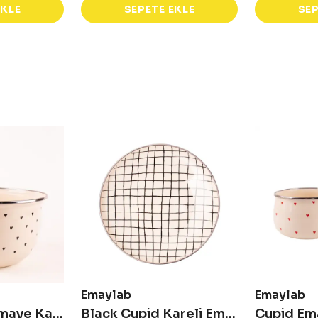
EKLE
SEPETE EKLE
SEP
Emaylab
Emaylab
Black Cupid Emaye Karıştırma Kabı
Black Cupid Kareli Emaye Tabak Pasta Sunum Tabağı - 21 cm
Cupid Em