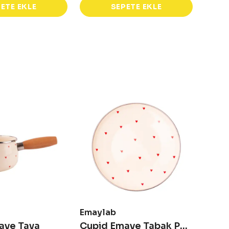
ETE EKLE
SEPETE EKLE
Emaylab
Emay
aye Tava
Cupid Emaye Tabak Pasta Sunum Tabağı - 21 cm