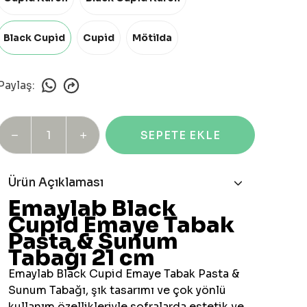
Black Cupid
Cupid
Mötilda
Paylaş
:
SEPETE EKLE
Ürün Açıklaması
Emaylab Black
Cupid Emaye Tabak
Pasta & Sunum
Tabağı 21 cm
Emaylab Black Cupid Emaye Tabak Pasta &
Sunum Tabağı, şık tasarımı ve çok yönlü
kullanım özellikleriyle sofralarda estetik ve