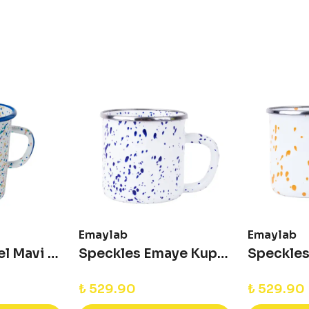
Emaylab
Emaylab
Wonder Wheel Mavi Uzun Kupa
Speckles Emaye Kupa - Cobalt
₺ 529.90
₺ 529.90