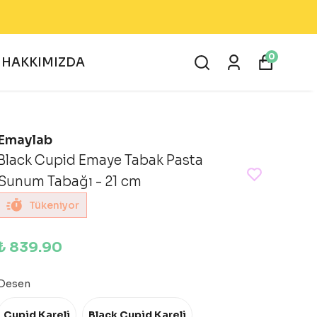
0
HAKKIMIZDA
Emaylab
Black Cupid Emaye Tabak Pasta
Sunum Tabağı - 21 cm
Tükeniyor
₺ 839.90
Desen
Cupid Kareli
Black Cupid Kareli