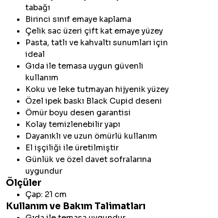
tabağı
Birinci sınıf emaye kaplama
Çelik sac üzeri çift kat emaye yüzey
Pasta, tatlı ve kahvaltı sunumları için
ideal
Gıda ile temasa uygun güvenli
kullanım
Koku ve leke tutmayan hijyenik yüzey
Özel ipek baskı Black Cupid deseni
Ömür boyu desen garantisi
Kolay temizlenebilir yapı
Dayanıklı ve uzun ömürlü kullanım
El işçiliği ile üretilmiştir
Günlük ve özel davet sofralarına
uygundur
Ölçüler
Çap: 21 cm
Kullanım ve Bakım Talimatları
Gıda ile temasa uygundur.