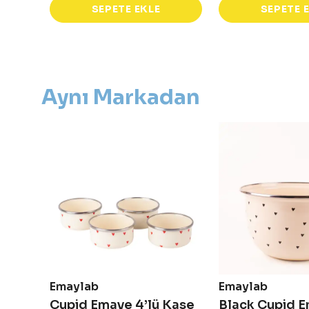
SEPETE EKLE
SEPETE 
Aynı Markadan
Emaylab
Emaylab
Cupid Emaye Kareli Kupa
Cupid Emaye 4’lü Kase