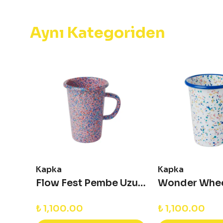
Aynı Kategoriden
Kapka
Kapka
Cupid Emaye Tabak Pasta Sunum Tabağı - 21 cm
Flow Fest Pembe Uzun Kupa
₺ 1,100.00
₺ 1,100.00