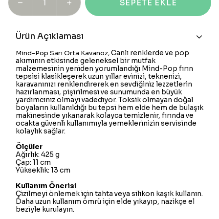
SEPETE EKLE
Ürün Açıklaması
Canlı renklerde ve pop
Mind-Pop Sarı Orta Kavanoz,
akımının etkisinde geleneksel bir mutfak
malzemesinin yeniden yorumlandığı Mind-Pop fırın
tepsisi klasikleşerek uzun yıllar evinizi, teknenizi,
karavanınızı renklendirerek en sevdiğiniz lezzetlerin
hazırlanması, pişirilmesi ve sunumunda en büyük
yardımcınız olmayı vadediyor. Toksik olmayan doğal
boyaların kullanıldığı bu tepsi hem elde hem de bulaşık
makinesinde yıkanarak kolayca temizlenir, fırında ve
ocakta güvenli kullanımıyla yemeklerinizin servisinde
kolaylık sağlar.
Ölçüler
Ağırlık: 425 g
Çap: 11 cm
Yükseklik: 13 cm
Kullanım Önerisi
Çizilmeyi önlemek için tahta veya silikon kaşık kullanın.
Daha uzun kullanım ömrü için elde yıkayıp, nazikçe el
beziyle kurulayın.