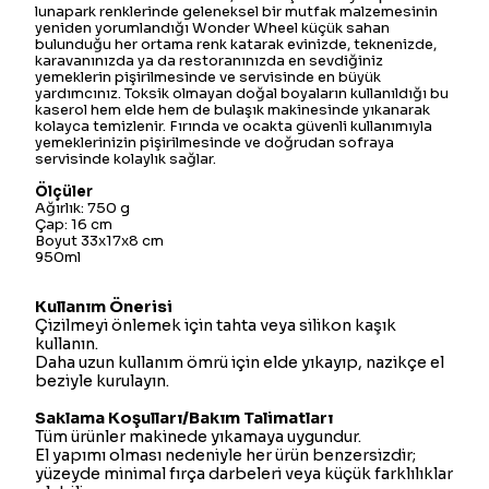
lunapark renklerinde geleneksel bir mutfak malzemesinin
yeniden yorumlandığı Wonder Wheel küçük sahan
bulunduğu her ortama renk katarak evinizde, teknenizde,
karavanınızda ya da restoranınızda en sevdiğiniz
yemeklerin pişirilmesinde ve servisinde en büyük
yardımcınız. Toksik olmayan doğal boyaların kullanıldığı bu
kaserol hem elde hem de bulaşık makinesinde yıkanarak
kolayca temizlenir. Fırında ve ocakta güvenli kullanımıyla
yemeklerinizin pişirilmesinde ve doğrudan sofraya
servisinde kolaylık sağlar.
Ölçüler
Ağırlık: 750 g
Çap: 16 cm
Boyut 33x17x8 cm
950ml
Kullanım Önerisi
Çizilmeyi önlemek için tahta veya silikon kaşık
kullanın.
Daha uzun kullanım ömrü için elde yıkayıp, nazikçe el
beziyle kurulayın.
Saklama Koşulları/Bakım Talimatları
Tüm ürünler makinede yıkamaya uygundur.
El yapımı olması nedeniyle her ürün benzersizdir;
yüzeyde minimal fırça darbeleri veya küçük farklılıklar