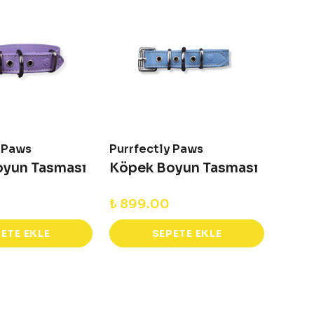
y Paws
Purrfectly Paws
Purrf
oyun Tasması
Köpek Boyun Tasması
Köpe
₺ 899.00
₺ 83
ETE EKLE
SEPETE EKLE