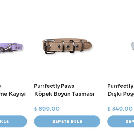
s
Purrfectly Paws
Purrfectl
me Kayışı
Köpek Boyun Tasması
Dışkı Poş
₺ 899.00
₺ 349.00
EKLE
SEPETE EKLE
SEP