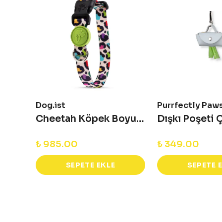
Dog.ist
Purrfectly Paw
Cheetah Köpek Boyun Tasması
Cheetah Köpek Boyun Tasması
Dışkı Poşeti 
₺ 985.00
₺ 349.00
SEPETE EKLE
SEPETE 