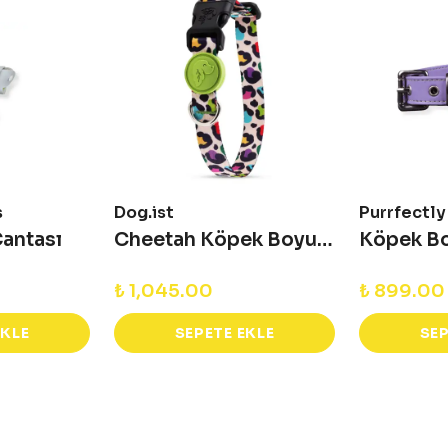
s
Dog.ist
Purrfectl
Çantası
Cheetah Köpek Boyun Tasması
Köpek B
₺ 1,045.00
₺ 899.00
EKLE
SEPETE EKLE
SEP