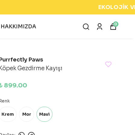
0
HAKKIMIZDA
Purrfectly Paws
Köpek Gezdirme Kayışı
₺ 899.00
Renk
Krem
Mor
Mavi