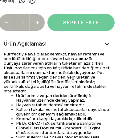
Paylaş
:
SEPETE EKLE
Ürün Açıklaması
Purrfectly Paws olarak yenilikçi, hayvan refahını ve
sürdürülebilirliği destekleyen bakış açımız ile
dünyaya zarar veren atıkların tüketimini azaltırken
tüylü dostlarımız için en iyi şekilde hazırladığımız pet
aksesuarlarını sunmaktan mutluluk duyuyoruz. Pet
aksesuarlarımız vegan deriden, yerli üretim ve
yüksek kaliteli el işçiliği ile üretilir. Ürünlerimiz;
sertifikalı, doğa dostu ve hayvan refahını destekler
niteliktedir.
Ürünlerimiz vegan deriden üretilmiştir.
Hayvanlar üzerinde deney yapmaz.
Hayvan refahını desteklemektedir.
Kaliteli tokalar ve metal aksesuarlar sayesinde
güvenli bir deneyim sağlamaktadır.
Kopmalara karşı dayanıklıdır, silinebilir.
PETA, OEKO-TEX sertifikalarına sahiptir ve
Global Geri Dönüşümlü Standart, ISO gibi
uluslararası standartlara da uygundur.
Sürdürülebilir ve “Yavaş Moda” anlayışıyla