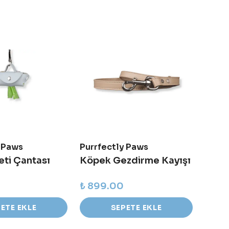
y Paws
Purrfectly Paws
Purrf
eti Çantası
Köpek Gezdirme Kayışı
Köpe
₺ 899.00
₺ 99
ETE EKLE
SEPETE EKLE