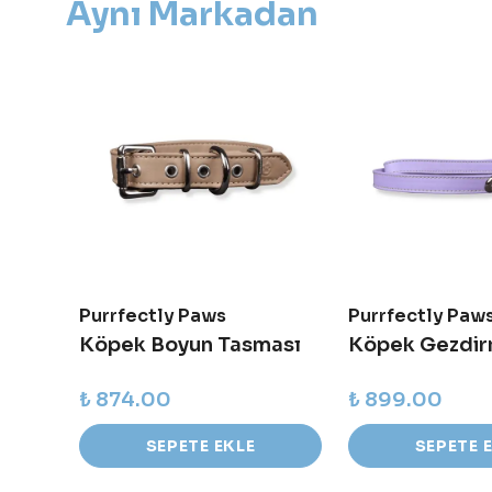
Aynı Markadan
Purrfectly Paws
Purrfectly Paw
ası
Köpek Boyun Tasması
Köpek Gezdir
₺ 874.00
₺ 899.00
SEPETE EKLE
SEPETE 