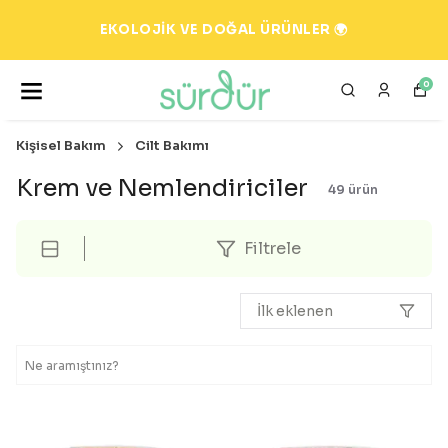
2000 TL ve ÜZERİ ALIŞVERİŞLERDE KARGO
ÜCRETSİZ 💸
0
Kişisel Bakım
Cilt Bakımı
Krem ve Nemlendiriciler
49
ürün
Filtrele
İlk eklenen