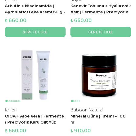
Arbutin + Niacinamide |
Kenevir Tohumu + Hyaluronik
Aydınlatıcı Leke Kremi 50 g -
Asit | Fermente / Prebiyotik
Tüm Cilt Tipleri
Karma Cilt Yüz Kremi 50 gr
₺ 660.00
₺ 650.00
SEPETE EKLE
SEPETE EKLE
Krijen
Baboon Natural
CICA + Aloe Vera | Fermente
Mineral Güneş Kremi - 100
/ Prebiyotik Kuru Cilt Yüz
ml
Kremi 50 gr
₺ 650.00
₺ 910.00