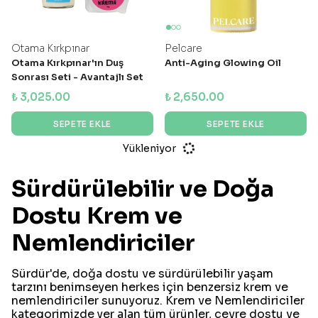
Otama Kırkpınar
Pelcare
Otama Kırkpınar'ın Duş
Anti-Aging Glowing Oil
Sonrası Seti - Avantajlı Set
₺ 3,025.00
₺ 2,650.00
SEPETE EKLE
SEPETE EKLE
Yükleniyor
Sürdürülebilir ve Doğa
Dostu Krem ve
Nemlendiriciler
Sürdür'de, doğa dostu ve sürdürülebilir yaşam
tarzını benimseyen herkes için benzersiz krem ve
nemlendiriciler sunuyoruz. Krem ve Nemlendiriciler
kategorimizde yer alan tüm ürünler, çevre dostu ve