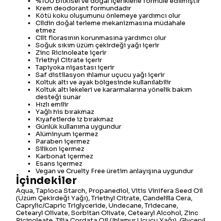
%100 bitkisel ve doğal içeriklerle formüle edilmiştir
Krem deodorant formundadır
Kötü koku oluşumunu önlemeye yardımcı olur
Cildin doğal terleme mekanizmasına müdahale
etmez
Cilt florasının korunmasına yardımcı olur
Soğuk sıkım üzüm çekirdeği yağı içerir
Zinc Ricinoleate içerir
Triethyl Citrate içerir
Tapiyoka nişastası içerir
Saf distilasyon ıhlamur uçucu yağı içerir
Koltuk altı ve ayak bölgesinde kullanılabilir
Koltuk altı lekeleri ve kararmalarına yönelik bakım
desteği sunar
Hızlı emilir
Yağlı his bırakmaz
Kıyafetlerde iz bırakmaz
Günlük kullanıma uygundur
Alüminyum içermez
Paraben içermez
Silikon içermez
Karbonat içermez
Esans içermez
Vegan ve Cruelty Free üretim anlayışına uygundur
İçindekiler
Aqua, Tapioca Starch, Propanediol, Vitis Vinifera Seed Oil
(Üzüm Çekirdeği Yağı), Triethyl Citrate, Candelilla Cera,
Caprylic/Capric Triglyceride, Undecane, Tridecane,
Cetearyl Olivate, Sorbitan Olivate, Cetearyl Alcohol, Zinc
Ricinoleate, Tilia Cordata Oil (Ihlamur Uçucu Yağı), Glyceryl