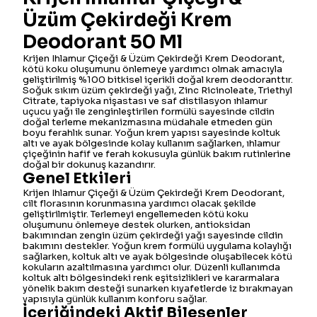
Üzüm Çekirdeği Krem
Deodorant 50 Ml
Krijen Ihlamur Çiçeği & Üzüm Çekirdeği Krem Deodorant,
kötü koku oluşumunu önlemeye yardımcı olmak amacıyla
geliştirilmiş %100 bitkisel içerikli doğal krem deodoranttır.
Soğuk sıkım üzüm çekirdeği yağı, Zinc Ricinoleate, Triethyl
Citrate, tapiyoka nişastası ve saf distilasyon ıhlamur
uçucu yağı ile zenginleştirilen formülü sayesinde cildin
doğal terleme mekanizmasına müdahale etmeden gün
boyu ferahlık sunar. Yoğun krem yapısı sayesinde koltuk
altı ve ayak bölgesinde kolay kullanım sağlarken, ıhlamur
çiçeğinin hafif ve ferah kokusuyla günlük bakım rutinlerine
doğal bir dokunuş kazandırır.
Genel Etkileri
Krijen Ihlamur Çiçeği & Üzüm Çekirdeği Krem Deodorant,
cilt florasının korunmasına yardımcı olacak şekilde
geliştirilmiştir. Terlemeyi engellemeden kötü koku
oluşumunu önlemeye destek olurken, antioksidan
bakımından zengin üzüm çekirdeği yağı sayesinde cildin
bakımını destekler. Yoğun krem formülü uygulama kolaylığı
sağlarken, koltuk altı ve ayak bölgesinde oluşabilecek kötü
kokuların azaltılmasına yardımcı olur. Düzenli kullanımda
koltuk altı bölgesindeki renk eşitsizlikleri ve kararmalara
yönelik bakım desteği sunarken kıyafetlerde iz bırakmayan
yapısıyla günlük kullanım konforu sağlar.
İçeriğindeki Aktif Bileşenler