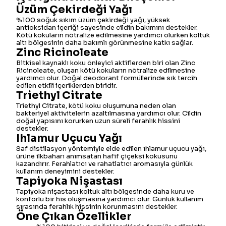
Üzüm Çekirdeği Yağı
%100 soğuk sıkım üzüm çekirdeği yağı, yüksek
antioksidan içeriği sayesinde cildin bakımını destekler.
Kötü kokuların nötralize edilmesine yardımcı olurken koltuk
altı bölgesinin daha bakımlı görünmesine katkı sağlar.
Zinc Ricinoleate
Bitkisel kaynaklı koku önleyici aktiflerden biri olan Zinc
Ricinoleate, oluşan kötü kokuların nötralize edilmesine
yardımcı olur. Doğal deodorant formüllerinde sık tercih
edilen etkili içeriklerden biridir.
Triethyl Citrate
Triethyl Citrate, kötü koku oluşumuna neden olan
bakteriyel aktivitelerin azaltılmasına yardımcı olur. Cildin
doğal yapısını korurken uzun süreli ferahlık hissini
destekler.
Ihlamur Uçucu Yağı
Saf distilasyon yöntemiyle elde edilen ıhlamur uçucu yağı,
ürüne ilkbaharı anımsatan hafif çiçeksi kokusunu
kazandırır. Ferahlatıcı ve rahatlatıcı aromasıyla günlük
kullanım deneyimini destekler.
Tapiyoka Nişastası
Tapiyoka nişastası koltuk altı bölgesinde daha kuru ve
konforlu bir his oluşmasına yardımcı olur. Günlük kullanım
sırasında ferahlık hissinin korunmasını destekler.
Öne Çıkan Özellikler