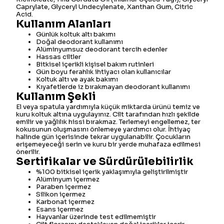
Caprylate, Glyceryl Undecylenate, Xanthan Gum, Citric
Acid.
Kullanım Alanları
Günlük koltuk altı bakımı
Doğal deodorant kullanımı
Alüminyumsuz deodorant tercih edenler
Hassas ciltler
Bitkisel içerikli kişisel bakım rutinleri
Gün boyu ferahlık ihtiyacı olan kullanıcılar
Koltuk altı ve ayak bakımı
Kıyafetlerde iz bırakmayan deodorant kullanımı
Kullanım Şekli
El veya spatula yardımıyla küçük miktarda ürünü temiz ve
kuru koltuk altına uygulayınız. Cilt tarafından hızlı şekilde
emilir ve yağlılık hissi bırakmaz. Terlemeyi engellemez, ter
kokusunun oluşmasını önlemeye yardımcı olur. İhtiyaç
halinde gün içerisinde tekrar uygulanabilir. Çocukların
erişemeyeceği serin ve kuru bir yerde muhafaza edilmesi
önerilir.
Sertifikalar ve Sürdürülebilirlik
%100 bitkisel içerik yaklaşımıyla geliştirilmiştir
Alüminyum içermez
Paraben içermez
Silikon içermez
Karbonat içermez
Esans içermez
Hayvanlar üzerinde test edilmemiştir