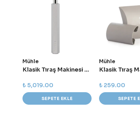
Mühle
Mühle
Atıksız Tıraş Seti - Avantajlı Set
Klasik Tıraş Makinesi - R HXG - Gri
₺ 5,019.00
₺ 259.00
SEPETE EKLE
SEPETE 