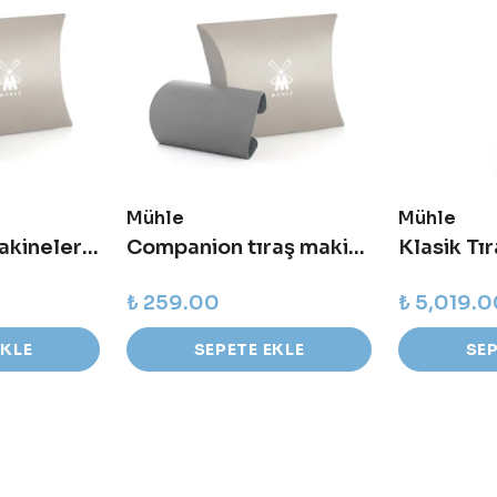
Mühle
Mühle
Klasik Tıraş Makineleri İçin Başlık Koruyucu - KSR
Companion tıraş makineleri için bıçak koruyucu - KSC
₺ 259.00
₺ 5,019.
EKLE
SEPETE EKLE
SEP