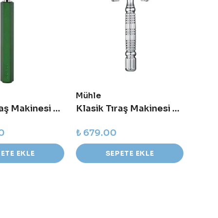
Mühle
Mühl
Klasik Tıraş Makinesi - R HXG - Yeşil
Klasik Tıraş Makinesi Kelebek Model BR179
00
₺ 679.00
₺ 20
ETE EKLE
SEPETE EKLE