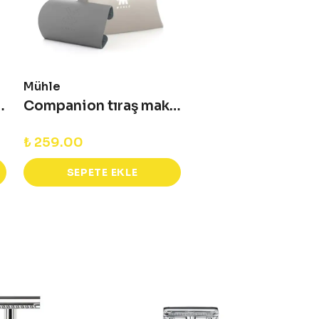
Mühle
 Başlık Koruyucu - KSR
Companion tıraş makineleri için bıçak koruyucu - KSC
₺ 259.00
SEPETE EKLE