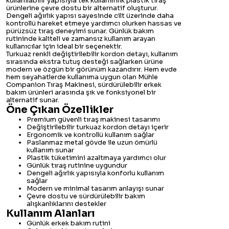
kullanılabilir yapısıyla tek kullanımlık plastik tıraş
ürünlerine çevre dostu bir alternatif oluşturur.
Dengeli ağırlık yapısı sayesinde cilt üzerinde daha
kontrollü hareket etmeye yardımcı olurken hassas ve
pürüzsüz tıraş deneyimi sunar. Günlük bakım
rutininde kaliteli ve zamansız kullanım arayan
kullanıcılar için ideal bir seçenektir.
Turkuaz renkli değiştirilebilir kordon detayı, kullanım
sırasında ekstra tutuş desteği sağlarken ürüne
modern ve özgün bir görünüm kazandırır. Hem evde
hem seyahatlerde kullanıma uygun olan Mühle
Companion Tıraş Makinesi, sürdürülebilir erkek
bakım ürünleri arasında şık ve fonksiyonel bir
alternatif sunar.
Öne Çıkan Özellikler
Premium güvenli tıraş makinesi tasarımı
Değiştirilebilir turkuaz kordon detayı içerir
Ergonomik ve kontrollü kullanım sağlar
Paslanmaz metal gövde ile uzun ömürlü
kullanım sunar
Plastik tüketimini azaltmaya yardımcı olur
Günlük tıraş rutinine uygundur
Dengeli ağırlık yapısıyla konforlu kullanım
sağlar
Modern ve minimal tasarım anlayışı sunar
Çevre dostu ve sürdürülebilir bakım
alışkanlıklarını destekler
Kullanım Alanları
Günlük erkek bakım rutini