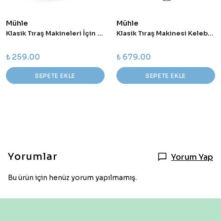
Mühle
Mühle
Klasik Tıraş Makineleri İçin Başlık Koruyucu - KSR
Klasik Tıraş Makinesi Kelebek Model BR179
₺ 259.00
₺ 679.00
SEPETE EKLE
SEPETE EKLE
Yorumlar
Yorum Yap
Bu ürün için henüz yorum yapılmamış.