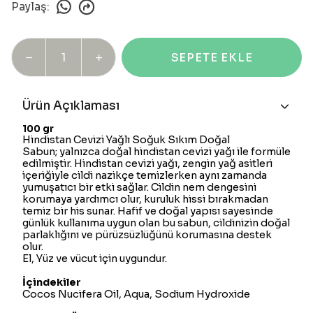
Paylaş
:
SEPETE EKLE
Ürün Açıklaması
100 gr
Hindistan Cevizi Yağlı Soğuk
Sıkım
Doğal
Sabun;
yalnızca doğal hindistan cevizi yağı ile formüle
edilmiştir. Hindistan cevizi yağı, zengin yağ asitleri
içeriğiyle cildi nazikçe temizlerken aynı zamanda
yumuşatıcı bir etki sağlar. Cildin nem dengesini
korumaya yardımcı olur, kuruluk hissi bırakmadan
temiz bir his sunar. Hafif ve doğal yapısı sayesinde
günlük kullanıma uygun olan bu sabun, cildinizin doğal
parlaklığını ve pürüzsüzlüğünü korumasına destek
olur.
El, Yüz ve vücut için uygundur.
İçindekiler
Cocos Nucifera Oil, Aqua, Sodium Hydroxide