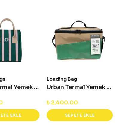
gs
Loading Bag
Pepp
Space Termal Yemek Çantası
Urban Termal Yemek Çantası - Bej & Yeşil
00
₺ 2,400.00
₺ 1,
ETE EKLE
SEPETE EKLE