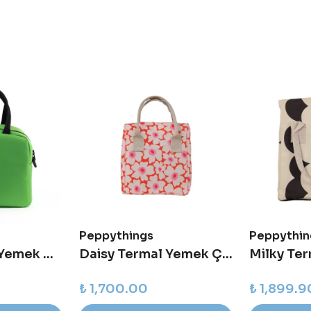
Peppythings
Peppythin
Robin Termal Yemek Çantası - Yeşil
Daisy Termal Yemek Çantası
₺ 1,700.00
₺ 1,899.9