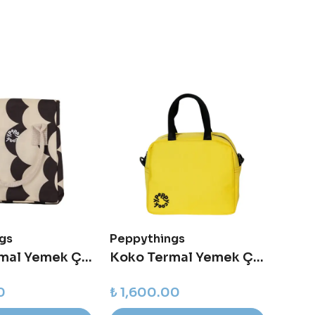
gs
Peppythings
Pepp
Milky Termal Yemek Çantası
Koko Termal Yemek Çantası - Sarı
0
₺ 1,600.00
₺ 1,