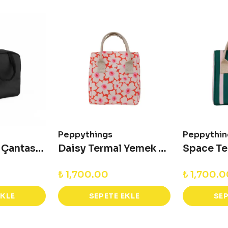
Peppythings
Peppythin
Rocky Yemek Çantası Siyah
Daisy Termal Yemek Çantası
₺ 1,700.00
₺ 1,700.
EKLE
SEPETE EKLE
SEP