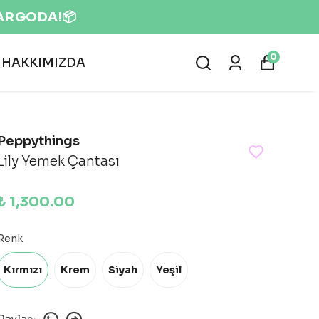
0
HAKKIMIZDA
Peppythings
Lily Yemek Çantası
₺ 1,300.00
Renk
Kırmızı
Krem
Siyah
Yeşil