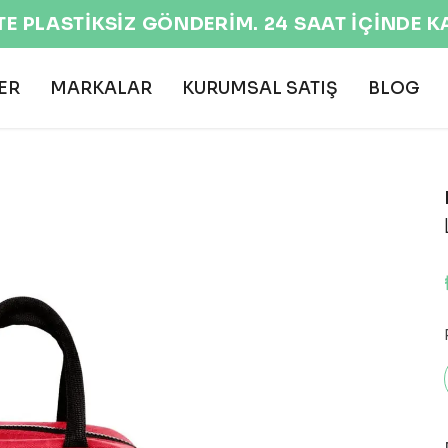
EKOLOJİK VE DOĞAL ÜRÜNLER 🌍
ER
MARKALAR
KURUMSAL SATIŞ
BLOG