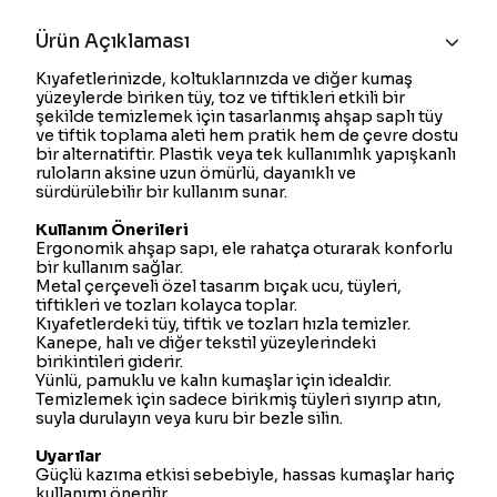
Ürün Açıklaması
Kıyafetlerinizde, koltuklarınızda ve diğer kumaş
yüzeylerde biriken tüy, toz ve tiftikleri etkili bir
şekilde temizlemek için tasarlanmış ahşap saplı tüy
ve tiftik toplama aleti hem pratik hem de çevre dostu
bir alternatiftir. Plastik veya tek kullanımlık yapışkanlı
ruloların aksine uzun ömürlü, dayanıklı ve
sürdürülebilir bir kullanım sunar.
Kullanım Önerileri
Ergonomik ahşap sapı, ele rahatça oturarak konforlu
bir kullanım sağlar.
Metal çerçeveli özel tasarım bıçak ucu, tüyleri,
tiftikleri ve tozları kolayca toplar.
Kıyafetlerdeki tüy, tiftik ve tozları hızla temizler.
Kanepe, halı ve diğer tekstil yüzeylerindeki
birikintileri giderir.
Yünlü, pamuklu ve kalın kumaşlar için idealdir.
Temizlemek için sadece birikmiş tüyleri sıyırıp atın,
suyla durulayın veya kuru bir bezle silin.
Uyarılar
Güçlü kazıma etkisi sebebiyle, hassas kumaşlar hariç
kullanımı önerilir.