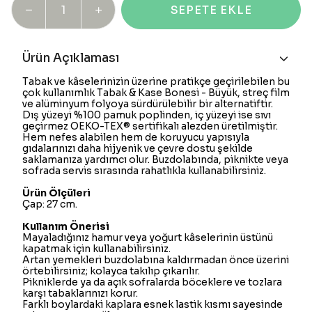
SEPETE EKLE
Ürün Açıklaması
Tabak ve kâselerinizin üzerine pratikçe geçirilebilen bu
çok kullanımlık Tabak & Kase Bonesi - Büyük, streç film
ve alüminyum folyoya sürdürülebilir bir alternatiftir.
Dış yüzeyi %100 pamuk poplinden, iç yüzeyi ise sıvı
geçirmez OEKO-TEX® sertifikalı alezden üretilmiştir.
Hem nefes alabilen hem de koruyucu yapısıyla
gıdalarınızı daha hijyenik ve çevre dostu şekilde
saklamanıza yardımcı olur. Buzdolabında, piknikte veya
sofrada servis sırasında rahatlıkla kullanabilirsiniz.
Ürün Ölçüleri
Çap: 27 cm.
Kullanım Önerisi
Mayaladığınız hamur veya yoğurt kâselerinin üstünü
kapatmak için kullanabilirsiniz.
Artan yemekleri buzdolabına kaldırmadan önce üzerini
örtebilirsiniz; kolayca takılıp çıkarılır.
Pikniklerde ya da açık sofralarda böceklere ve tozlara
karşı tabaklarınızı korur.
Farklı boylardaki kaplara esnek lastik kısmı sayesinde