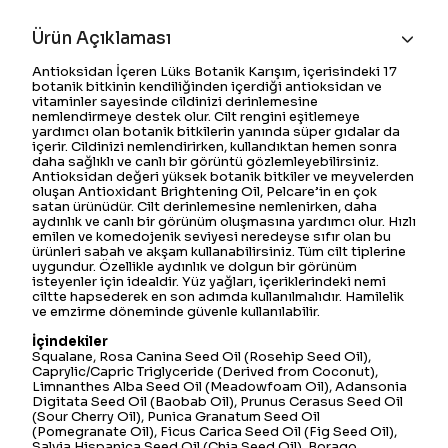
Ürün Açıklaması
Antioksidan İçeren Lüks Botanik Karışım, içerisindeki 17
botanik bitkinin kendiliğinden içerdiği antioksidan ve
vitaminler sayesinde cildinizi derinlemesine
nemlendirmeye destek olur. Cilt rengini eşitlemeye
yardımcı olan botanik bitkilerin yanında süper gıdalar da
içerir. Cildinizi nemlendirirken, kullandıktan hemen sonra
daha sağlıklı ve canlı bir görüntü gözlemleyebilirsiniz.
Antioksidan değeri yüksek botanik bitkiler ve meyvelerden
oluşan Antioxidant Brightening Oil, Pelcare’in en çok
satan ürünüdür. Cilt derinlemesine nemlenirken, daha
aydınlık ve canlı bir görünüm oluşmasına yardımcı olur. Hızlı
emilen ve komedojenik seviyesi neredeyse sıfır olan bu
ürünleri sabah ve akşam kullanabilirsiniz. Tüm cilt tiplerine
uygundur. Özellikle aydınlık ve dolgun bir görünüm
isteyenler için idealdir. Yüz yağları, içeriklerindeki nemi
ciltte hapsederek en son adımda kullanılmalıdır. Hamilelik
ve emzirme döneminde güvenle kullanılabilir.
İçindekiler
Squalane, Rosa Canina Seed Oil (Rosehip Seed Oil),
Caprylic/Capric Triglyceride (Derived from Coconut),
Limnanthes Alba Seed Oil (Meadowfoam Oil), Adansonia
Digitata Seed Oil (Baobab Oil), Prunus Cerasus Seed Oil
(Sour Cherry Oil), Punica Granatum Seed Oil
(Pomegranate Oil), Ficus Carica Seed Oil (Fig Seed Oil),
Salvia Hispanica Seed Oil (Chia Seed Oil), Borago