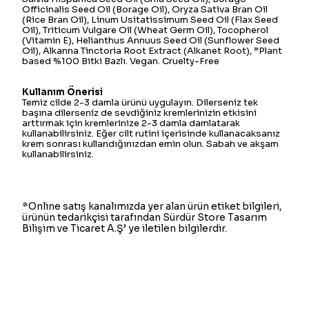
Officinalis Seed Oil (Borage Oil), Oryza Sativa Bran Oil
(Rice Bran Oil), Linum Usitatissimum Seed Oil (Flax Seed
Oil), Triticum Vulgare Oil (Wheat Germ Oil), Tocopherol
(Vitamin E), Helianthus Annuus Seed Oil (Sunflower Seed
Oil), Alkanna Tinctoria Root Extract (Alkanet Root), *Plant
based %100 Bitki Bazlı. Vegan. Cruelty-Free
Kullanım Önerisi
Temiz cilde 2-3 damla ürünü uygulayın. Dilerseniz tek
başına dilerseniz de sevdiğiniz kremlerinizin etkisini
arttırmak için kremlerinize 2-3 damla damlatarak
kullanabilirsiniz. Eğer cilt rutini içerisinde kullanacaksanız
krem sonrası kullandığınızdan emin olun. Sabah ve akşam
kullanabilirsiniz.
*Online satış kanalımızda yer alan ürün etiket bilgileri,
ürünün tedarikçisi tarafından Sürdür Store Tasarım
Bilişim ve Ticaret A.Ş’ ye iletilen bilgilerdir.