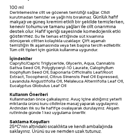
100 ml
Derinlemesine cilt ve gözenek temizliği sağlar. Cildi
Günlük hafif
kurutmadan temizler ve yağlı his bırakmaz.
makyajı ve güneş kremini etkili bir şekilde temizlerken,
k
enevir tohumu ve tamanu yağları ile cilt onarımına
destek olur.
Hafif içeriği sayesinde komedojenik etki
göstermez.
Su ile temas ettiğinde süt kıvamına
dönüşerek ciltten kolaylıkla uzaklaşır. Çift aşamalı
temizliğin ilk aşamasında veya tek başına tercih edilebilir.
Tüm cilt tipleri için günlük kullanıma uygundur.
İçindekiler
Caprylic/Capric Triglyceride, Glycerin, Aqua, Cannabis
Sativa Seed Oil, Polyglyceryl-10 Laurate, Calophyllum
Inophyllum Seed Oil, Saponaria Officinalis Leaf/Root
Extract, Tocopherol, Citrus Sinensis Peel Oil Expressed,
Lavandula Angustifolia Oil, Melaleuca Alternifolia Leaf Oil,
Eucalyptus Globulus Leaf Oil
Kullanım Önerileri
Kullanmadan önce çalkalayınız. Avuç içine aldığınız yeterli
miktarda ürünü kuru cildinize masaj yaparak uygulayınız.
Ardından ılık su ile hafifçe ovalayarak durulayınız. Akşam
rutininde günde 1 kez uygulama önerilir.
Saklama Koşulları
25ºC’nin altındaki sıcaklıkta ve kendi ambalajında
saklayınız. Ürünü su ve nemden uzak tutunuz.