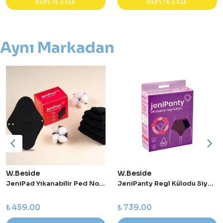
SEPETE EKLE
SEPETE EKLE
Aynı Markadan
W.Beside
W.Beside
JeniPad Yıkanabilir Ped Normal - Siyah
JeniPanty Regl Külodu Siyah - Large
₺ 459.00
₺ 739.00