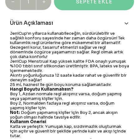
SEPETE EKLE
Ürün Açıklaması
JeniCup'ın yıllarca kullanabileceğin, sürdürülebilir ve
sağlıklı konforu sayesinde her zaman daha özgürsün! Tek
kullanımlık regl ürünlerine göre mükemmel bir alternatif.
Gezegeni korur, tasarruf etmenizi sağlar ve regl
döneminde özgürce yaşamamızı sağlar. Regl olmak artık
çok daha konforlu!
JeniCup Menstrual Kap yüksek kalite FDA onaylı yumuşak
%100 tıbbi sınıf silikondan üretilmiştir. BPA, lateks ve boya
içermemektedir.
Akıntı yoğunluğunuza 12 saate kadar rahat ve güvenilir bir
deneyim sağlar!
25 mL haznesi ile gün boyu koruma sağlamaktadır.
Hangi Boyutu Kullanmalısın?
Boy 1, Azdan normale regl akışınız varsa, doğum yapmış
veya yapmamış kişiler için.
Boy 2, Normalden fazlaya regl akışınız varsa, doğum
yapmış kişiler için.
Not:
Doğum yapmamış kişiler için Boy 2, ancak akışın
yoğun olması halinde tavsiye edilir.
Kullanım Önerisi
Katla ve yerleştir. Yumuşak kap, sızdırmazlık oluşturmak
için açılır ve güvenli bir şekilde yerinde kalır ve akışı içinde
tutar.