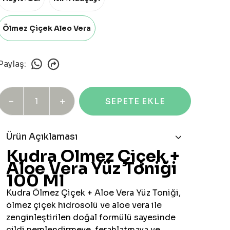
Ölmez Çiçek Aleo Vera
Paylaş
:
SEPETE EKLE
Ürün Açıklaması
Kudra Ölmez Çiçek +
Aloe Vera Yüz Toniği
100 Ml
Kudra Ölmez Çiçek + Aloe Vera Yüz Toniği,
ölmez çiçek hidrosolü ve aloe vera ile
zenginleştirilen doğal formülü sayesinde
cildi nemlendirmeye, ferahlatmaya ve