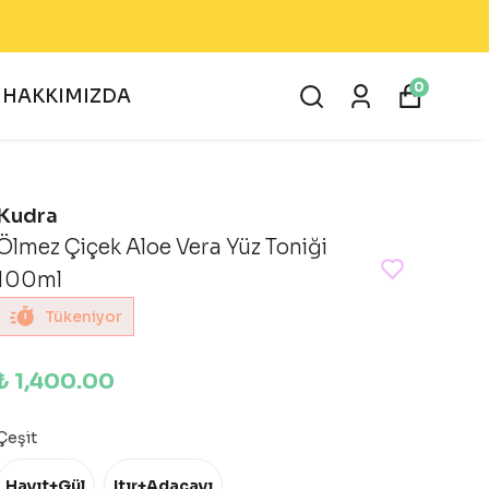
0
HAKKIMIZDA
Kudra
Ölmez Çiçek Aloe Vera Yüz Toniği
100ml
Tükeniyor
₺ 1,400.00
Çeşit
Hayıt+Gül
Itır+Adaçayı