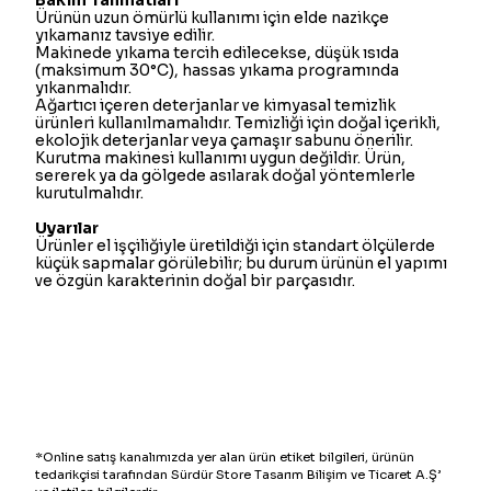
Bakım Talimatları
Ürünün uzun ömürlü kullanımı için elde nazikçe
yıkamanız tavsiye edilir.
Makinede yıkama tercih edilecekse, düşük ısıda
(maksimum 30°C), hassas yıkama programında
yıkanmalıdır.
Ağartıcı içeren deterjanlar ve kimyasal temizlik
ürünleri kullanılmamalıdır. Temizliği için doğal içerikli,
ekolojik deterjanlar veya çamaşır sabunu önerilir.
Kurutma makinesi kullanımı uygun değildir. Ürün,
sererek ya da gölgede asılarak doğal yöntemlerle
kurutulmalıdır.
Uyarılar
Ürünler el işçiliğiyle üretildiği için standart ölçülerde
küçük sapmalar görülebilir; bu durum ürünün el yapımı
ve özgün karakterinin doğal bir parçasıdır.
*Online satış kanalımızda yer alan ürün etiket bilgileri, ürünün
tedarikçisi tarafından Sürdür Store Tasarım Bilişim ve Ticaret A.Ş’