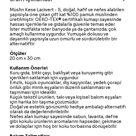
Müslin Kese Lacivert - S, doğal, hafif ve nefes alabilen
yapısıyla öne çıkan çift kat %100 pamuk müslinden
üretilmiştir. OEKO-TEX® sertifikalı kumaşı sayesinde
hassas içeriklerle ve gıdalarla güvenle temas eder.
İster mutfakta ister banyoda ya da çantanızda; çok
amaçlı kullanıma uygundur. Yumuşak dokusu ve
dayanıklı yapısıyla uzun ömürlü ve sürdürülebilir bir
alternatiftir.
Ölçüler
20 cm x 30 cm
Kullanım Önerisi
Kuru gıda, bitki çayı, bakliyat veya kuruyemiş gibi
içerikleri saklamak için uygundur.
Emzik, küçük oyuncaklar, diş kaşıyıcılar, yedek çorap/
önlük gibi minik eşyaların düzenli saklanması ve
taşınması için idealdir.
Küçük tekstil ürünleri, takı veya kişisel bakım eşyaları
için harika bir taşıma çözümüdür.
Doğal ve estetik görünümlü hediye ambalajı alternatifi
olarak da değerlendirilebilir.
Nefes alan kumaşı sayesinde sabun, lavanta, defne
gibi kokulu ürünlerin aromalarını hapseder; çekmece
ve dolaplar için hoş bir koku torbasına dönüşebilir.