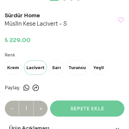
Sürdür Home
Müslin Kese Lacivert - S
₺ 229.00
Renk
Krem
Lacivert
Sarı
Turuncu
Yeşil
Paylaş
:
SEPETE EKLE
Ürün Açıklaması