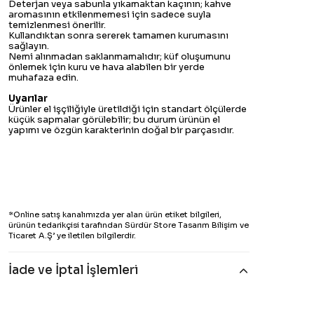
Deterjan veya sabunla yıkamaktan kaçının; kahve
aromasının etkilenmemesi için sadece suyla
temizlenmesi önerilir.
Kullandıktan sonra sererek tamamen kurumasını
sağlayın.
Nemi alınmadan saklanmamalıdır; küf oluşumunu
önlemek için kuru ve hava alabilen bir yerde
muhafaza edin.
Uyarılar
Ürünler el işçiliğiyle üretildiği için standart ölçülerde
küçük sapmalar görülebilir; bu durum ürünün el
yapımı ve özgün karakterinin doğal bir parçasıdır.
*Online satış kanalımızda yer alan ürün etiket bilgileri,
ürünün tedarikçisi tarafından Sürdür Store Tasarım Bilişim ve
Ticaret A.Ş’ ye iletilen bilgilerdir.
İade ve İptal İşlemleri