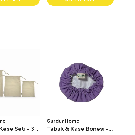
me
Sürdür Home
Sürd
Ham Bez Kese Seti - 3 lü
Tabak & Kase Bonesi - Küçük