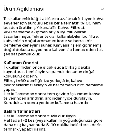
Ürün Açıklaması
Tek kullanımlık kâğıt atıklarını azaltmak isteyen kahve
severler için sürdürülebilir bir alternatif: %100 ham
bezden üretilmiş Yıkanabilir Kahve Filtresi.
V60 demleme ekipmanlarıyla uyumlu olarak
tasarlanmıştır. Tekrar tekrar kullanılabilen bu filtre,
kahvenizin doğal aromasını korur ve berrak bir
demleme deneyimi sunar. Kimyasal işlem görmemiş
doğal dokusu sayesinde kahvenizle temas eden tek
şey saf pamuk olur.
Kullanım Önerisi
İlk kullanımdan önce sıcak suda birkaç dakika
kaynatarak temizleyin ve pamuk dokunun doğal
kokusunu giderin.
Filtreyi V60 demliğinize yerleştirin, kahve
çekirdeklerinizi ekleyin ve her zamanki gibi demleme
yapın.
Her kullanımdan sonra ters çevirip iç kısmını kahve
telvesinden arındırın, ardından iyice durulayın.
Kuruduktan sonra yeniden kullanıma hazırdır.
Bakım Talimatları
Her kullanımdan sonra suyla durulayın.
Haftada 1–2 kez (veya kullanım yoğunluğunuza göre
daha sık) kaynar suda 5–10 dakika bekleterek derin
temizlik yapabilirsiniz.