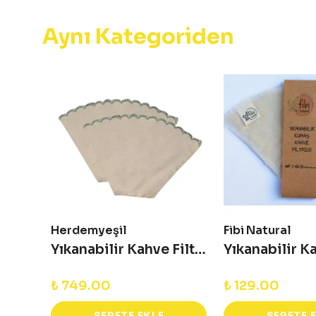
Aynı Kategoriden
Herdemyeşil
Fibi Natural
Siyah Keten Kahve Filtresi
Yıkanabilir Kahve Filtresi - Dilim Nakış 2'li
₺ 749.00
₺ 129.00
SEPETE EKLE
SEPETE 