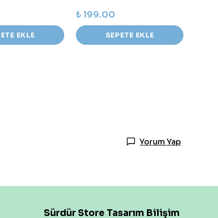
₺ 199.00
₺ 45
ETE EKLE
SEPETE EKLE
Yorum Yap
Sürdür Store Tasarım Bilişim