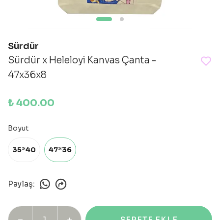
Sürdür
Sürdür x Heleloyi Kanvas Çanta -
47x36x8
₺ 400.00
Boyut
35*40
47*36
Paylaş
:
SEPETE EKLE