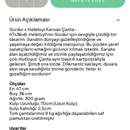
Ürün Açıklaması
Sürdür x Heleloyi Kanvas Çanta -
47x36x8;
Heleloyi
’nin Sürdür için sevgiyle çizdiği bir
tasarım. Sanatın dünyayı güzelleştirdiğine ve
yaşamaya değer kıldığına inanıyoruz. Bu yüzden yerel
sanatçıların emeğini görünür kılmak istedik. Sanata
alan açabildiğimiz ve sizinle paylaşabildiğimiz için
çok mutluyuz.
Çanta aynı baskılı kartpostalıyla
gelecek.
Şimdi sıra sizde. Dilerseniz saklayın, duvara
asın veya sevdiğiniz birine gönderin. Yeter ki
güzelliğini sürdürün!
Ölçüler
En: 47 cm
Boy: 36 cm
Ağırlık: 300 gram
Kulp Uzunluğu: 70cm (Uzun Kulp)
Kulp Kalınlığı: 2,5cm
Tüm çantalarımız 8 kg ağırlığa dayanabilen saf
pamuktan üretilmiştir.
Uyarılar