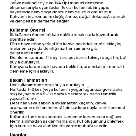
kahve makineleriyle ve 1x4 tipi manuel demleme
ekipmanlarıyla uyumludur. Tekrar kullanılabilir yapısı
sayesinde hem doğa dostu hem de uzun ömürlüdür.
Kahvenizin aromasını değiştirmez, doğal dokusuyla berrak
ve dengeli bir demleme sağlar.
Kullanım Önerisi
İlk kullanım öncesi birkaç dakika sıcak suda kaynatarak
sterilize edin.
Filtre haznesine yerleştirip kahve çekirdeklerinizi ekleyin;
makinenizi ya da demliğinizi her zamanki gibi
çalıştırabilirsiniz.
Demleme sonrası filtreyi ters çevirerek telveyi boşaltın, bol
suyla durulayın.
Kuruyana kadar açık havada bekletin, ardından bir sonraki
demleme için saklayın.
Bakım Talimatları
Her kullanımdan sonra suyla durulayın.
Haftada 1–2 kez (veya kullanım yoğunluğunuza göre daha
sık) kaynar suda 5–10 dakika bekleterek derin temizlik
yapabilirsiniz.
Deterjan veya sabunla yıkamaktan kaçının; kahve
aromasının etkilenmemesi için sadece suyla temizlenmesi
önerilir.
Kullandıktan sonra sererek tamamen kurumasını sağlayın.
Nemi alınmadan saklanmamalıdır; küf oluşumunu önlemek
için kuru ve hava alabilen bir yerde muhafaza edin.
Uyarılar