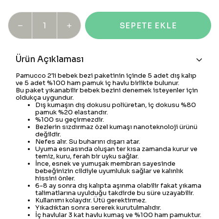
SEPETE EKLE
Ürün Açıklaması
Pamucco 2'li bebek bezi paketinin içinde 5 adet dış kalıp
ve 5 adet %100 ham pamuk iç havlu birlikte bulunur.
Bu paket yıkanabilir bebek bezini denemek isteyenler için
oldukça uygundur.
Dış kumaşın dış dokusu poliüretan, iç dokusu %80
pamuk %20 elastandır.
%100 su geçirmezdir.
Bezlerin sızdırmaz özel kumaşı nanoteknoloji ürünü
değildir.
Nefes alır. Su buharını dışarı atar.
Uyuma esnasında oluşan ter kısa zamanda kurur ve
temiz, kuru, ferah bir uyku sağlar.
İnce, esnek ve yumuşak membran sayesinde
bebeğinizin cildiyle uyumluluk sağlar ve kalınlık
hissini önler.
6-8 ay sonra dış kalıpta aşınma olabilir fakat yıkama
talimatlarına uyulduğu takdirde bu süre uzayabilir.
Kullanımı kolaydır. Ütü gerektirmez.
Yıkadıktan sonra sererek kurutulmalıdır.
İç havlular 3 kat havlu kumaş ve %100 ham pamuktur.