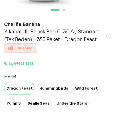
Charlie Banana
Yıkanabilir Bebek Bezi 0-36 Ay Standart
(Tek Beden) – 3’lü Paket - Dragon Feast
Tükeniyor
₺ 5,990.00
Model
Dragon Feast
Hummingbirds
Wild Forest
Yummy
Seally Seas
Under the Stars