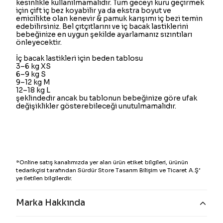
kesinlikle kullanılmamalıdır. Tüm geceyi kuru geçirmek
için çift iç bez koyabilir ya da ekstra boyut ve
emicilikte olan kenevir & pamuk karışımı iç bezi temin
edebilirsiniz. Bel çıtçıtlarını ve iç bacak lastiklerini
bebeğinize en uygun şekilde ayarlamanız sızıntıları
önleyecektir.
İç bacak lastikleri için beden tablosu
3–6 kg XS
6–9 kg S
9–12 kg M
12–18 kg L
şeklindedir ancak bu tablonun bebeğinize göre ufak
değişiklikler gösterebileceği unutulmamalıdır.
*Online satış kanalımızda yer alan ürün etiket bilgileri, ürünün
tedarikçisi tarafından Sürdür Store Tasarım Bilişim ve Ticaret A.Ş’
ye iletilen bilgilerdir.
Marka Hakkında