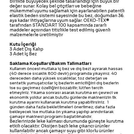
birlikte büyüyecek şekilde tasarlandığı için büyük bir
değer sunar. Kolay bel çıtçıtları ve bebeğine
mükemmel uyumu sağlamak için ayarlanabilen patentli
elastik beden sistemi sayesinde bu bez, doğumdan 36.
aya kadar ihtiyaçlarına uyum sağlar. OEKO-TEX®
tarafından STANDART 100 kapsamında zararlı
maddeler açısından titizlikle test edilmiş güvenli
malzemelerle üretilmiştir
Kutu İçeriği
3 Adet Dış Kalıp
3 Adet İç Bez
Saklama Koşulları/Bakım Talimatları
Kullanım öncesi mutlaka iç bez ve dış bezi ayırarak hassas
(40 derece sıcaklık 800 devir) programda yıkayınız. 40
dereceden daha yüksek sıcaklıklar, toz deterjan ve
sentetik yumuşatıcılar iç bezlerin emiciliğini dış bezlerin
ise su geçirmez özelliğini bozabilir; lütfen tercih
etmeyiniz. Yıkama sonrası asarak kurutma en çevreci ve
ekonomik yoldur ancak bulutlu günlerde makinenizin ilk
kurutma ayarını kullanarak kurutma yapabilirsiniz. 1
günden daha fazla bekletilmeleri önerilmez; daha fazla
bekleyecek ise mutlaka ön yıkama yapılıp arındırılarak
çamaşır makinesi programı başlatılmalıdır.
Bezlerinizde leke kalması durumunda güneşte kurutma
etkili olacaktır. Oksijen bazlı leke çıkarıcı ürünler
kullanılabilir ancak çamaşır suyu gibi klorlu ürünler