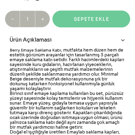
SEPETE EKLE
Ürün Açıklaması
mutfakta hem düzen hem de
Berry Emaye Saklama Kabı,
estetik görünüm arayanlar için tasarlanmış 3 parçalı
emaye saklama kabı setidir. Farklı hacimlerdeki kapları
sayesinde kuru gıdaların, hazırlanan yiyeceklerin,
atıştırmalıkların ve çeşitli mutfak malzemelerinin
düzenli şekilde saklanmasına yardımcı olur. Minimal
Beige deseniyle mutfak dekorasyonuna şık bir
dokunuş katarken fonksiyonel kullanımıyla günlük
yaşamı kolaylaştırır.
Birinci sınıf emaye kaplama kullanılan bu set, pürüzsüz
yüzeyi sayesinde kolay temizlenir ve hijyenik kullanım
sunar. Emaye yüzey, gıdayla temasa uygun yapısıyla
güvenilir bir kullanım sağlarken kokuları ve lekeleri
tutmaya karşı direnç gösterir. Kapakları çıkarıldığında
ocak üzerinde doğrudan ısıtmaya uygun olması, ürünü
yalnızca saklama kabı değil aynı zamanda çok amaçlı
bir mutfak yardımcısı haline getirir.
Doğal el işçiliğiyle üretilen Emaylab saklama kapları,