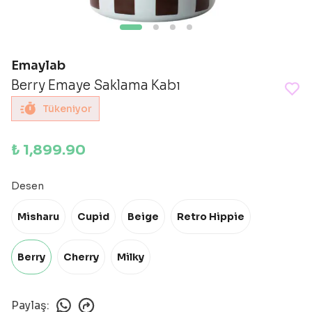
Emaylab
Berry Emaye Saklama Kabı
Tükeniyor
₺ 1,899.90
Desen
Misharu
Cupid
Beige
Retro Hippie
Berry
Cherry
Milky
Paylaş
: