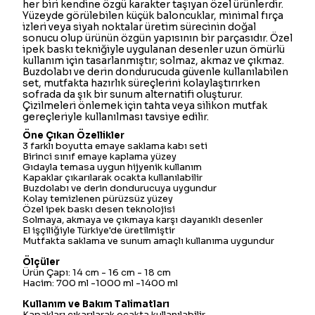
her biri kendine özgü karakter taşıyan özel ürünlerdir.
Yüzeyde görülebilen küçük baloncuklar, minimal fırça
izleri veya siyah noktalar üretim sürecinin doğal
sonucu olup ürünün özgün yapısının bir parçasıdır. Özel
ipek baskı tekniğiyle uygulanan desenler uzun ömürlü
kullanım için tasarlanmıştır; solmaz, akmaz ve çıkmaz.
Buzdolabı ve derin dondurucuda güvenle kullanılabilen
set, mutfakta hazırlık süreçlerini kolaylaştırırken
sofrada da şık bir sunum alternatifi oluşturur.
Çizilmeleri önlemek için tahta veya silikon mutfak
gereçleriyle kullanılması tavsiye edilir.
Öne Çıkan Özellikler
3 farklı boyutta emaye saklama kabı seti
Birinci sınıf emaye kaplama yüzey
Gıdayla temasa uygun hijyenik kullanım
Kapaklar çıkarılarak ocakta kullanılabilir
Buzdolabı ve derin dondurucuya uygundur
Kolay temizlenen pürüzsüz yüzey
Özel ipek baskı desen teknolojisi
Solmaya, akmaya ve çıkmaya karşı dayanıklı desenler
El işçiliğiyle Türkiye'de üretilmiştir
Mutfakta saklama ve sunum amaçlı kullanıma uygundur
Ölçüler
Ürün Çapı: 14 cm - 16 cm - 18 cm
Hacim: 700 ml -1000 ml -1400 ml
Kullanım ve Bakım Talimatları
Kapakları çıkarılarak ocakta kullanılabilir.