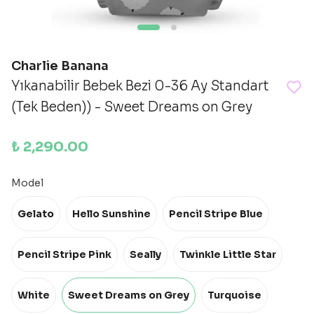
Charlie Banana
Yıkanabilir Bebek Bezi 0-36 Ay Standart
(Tek Beden)) - Sweet Dreams on Grey
₺ 2,290.00
Model
Gelato
Hello Sunshine
Pencil Stripe Blue
Pencil Stripe Pink
Seally
Twinkle Little Star
White
Sweet Dreams on Grey
Turquoise