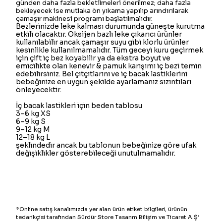
günden daha fazla bekletilmeleri önerilmez; daha fazla
bekleyecek ise mutlaka ön yıkama yapılıp arındırılarak
çamaşır makinesi programı başlatılmalıdır.
Bezlerinizde leke kalması durumunda güneşte kurutma
etkili olacaktır. Oksijen bazlı leke çıkarıcı ürünler
kullanılabilir ancak çamaşır suyu gibi klorlu ürünler
kesinlikle kullanılmamalıdır. Tüm geceyi kuru geçirmek
için çift iç bez koyabilir ya da ekstra boyut ve
emicilikte olan kenevir & pamuk karışımı iç bezi temin
edebilirsiniz. Bel çıtçıtlarını ve iç bacak lastiklerini
bebeğinize en uygun şekilde ayarlamanız sızıntıları
önleyecektir.
İç bacak lastikleri için beden tablosu
3–6 kg XS
6–9 kg S
9–12 kg M
12–18 kg L
şeklindedir ancak bu tablonun bebeğinize göre ufak
değişiklikler gösterebileceği unutulmamalıdır.
*Online satış kanalımızda yer alan ürün etiket bilgileri, ürünün
tedarikçisi tarafından Sürdür Store Tasarım Bilişim ve Ticaret A.Ş’