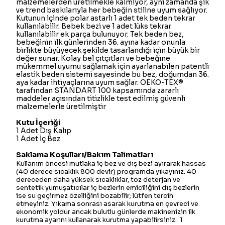
malzemelerden üretilmekle kalmıyor, aynı zamanda şık
ve trend baskılarıyla her bebeğin stiline uyum sağlıyor.
Kutunun içinde polar astarlı 1 adet tek beden tekrar
kullanılabilir. Bebek bezi ve 1 adet lüks tekrar
kullanılabilir ek parça bulunuyor. Tek beden bez,
bebeğinin ilk günlerinden 36. ayına kadar onunla
birlikte büyüyecek şekilde tasarlandığı için büyük bir
değer sunar. Kolay bel çıtçıtları ve bebeğine
mükemmel uyumu sağlamak için ayarlanabilen patentli
elastik beden sistemi sayesinde bu bez, doğumdan 36.
aya kadar ihtiyaçlarına uyum sağlar. OEKO-TEX®
tarafından STANDART 100 kapsamında zararlı
maddeler açısından titizlikle test edilmiş güvenli
malzemelerle üretilmiştir
Kutu İçeriği
1 Adet Dış Kalıp
1 Adet İç Bez
Saklama Koşulları/Bakım Talimatları
Kullanım öncesi mutlaka iç bez ve dış bezi ayırarak hassas
(40 derece sıcaklık 800 devir) programda yıkayınız. 40
dereceden daha yüksek sıcaklıklar, toz deterjan ve
sentetik yumuşatıcılar iç bezlerin emiciliğini dış bezlerin
ise su geçirmez özelliğini bozabilir; lütfen tercih
etmeyiniz. Yıkama sonrası asarak kurutma en çevreci ve
ekonomik yoldur ancak bulutlu günlerde makinenizin ilk
kurutma ayarını kullanarak kurutma yapabilirsiniz. 1