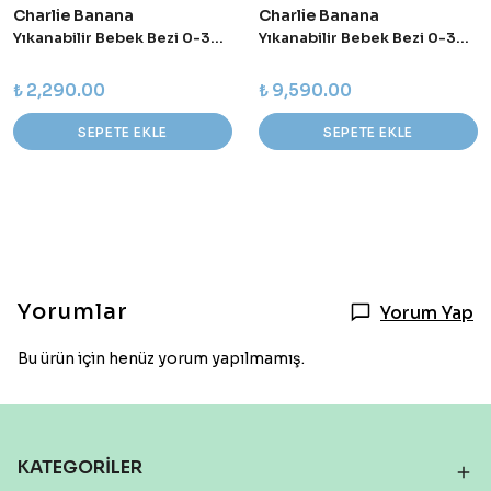
Charlie Banana
Charlie Banana
Yıkanabilir Bebek Bezi 0-36 Ay Standart (Tek Beden) - Seally
Yıkanabilir Bebek Bezi 0-36 Ay Standart (Tek Beden) – 5’li Paket - Pastel
₺ 2,290.00
₺ 9,590.00
SEPETE EKLE
SEPETE EKLE
Yorumlar
Yorum Yap
Bu ürün için henüz yorum yapılmamış.
KATEGORİLER