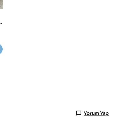
hve Posalı Mum
Yorum Yap