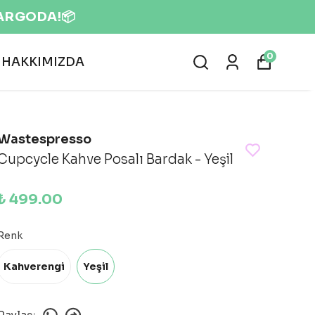
0
HAKKIMIZDA
Wastespresso
Cupcycle Kahve Posalı Bardak - Yeşil
₺ 499.00
Renk
Kahverengi
Yeşil