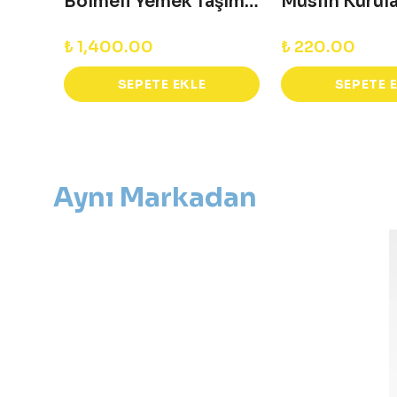
Cupcycle Kahve Posalı Bardak - Kahverengi
Bölmeli Yemek Taşıma Kabı - Büyük
₺ 1,400.00
₺ 220.00
SEPETE EKLE
SEPETE 
Aynı Markadan