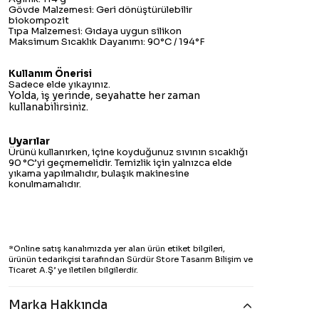
Gövde Malzemesi: Geri dönüştürülebilir
biokompozit
Tıpa Malzemesi: Gıdaya uygun silikon
Maksimum Sıcaklık Dayanımı: 90°C / 194°F
Kullanım Önerisi
Sadece elde yıkayınız.
Yolda, iş yerinde, seyahatte her zaman
kullanabilirsiniz.
Uyarılar
Ürünü kullanırken, içine koyduğunuz sıvının sıcaklığı
90 °C’yi geçmemelidir. Temizlik için yalnızca elde
yıkama yapılmalıdır, bulaşık makinesine
konulmamalıdır.
*Online satış kanalımızda yer alan ürün etiket bilgileri,
ürünün tedarikçisi tarafından Sürdür Store Tasarım Bilişim ve
Ticaret A.Ş’ ye iletilen bilgilerdir.
Marka Hakkında