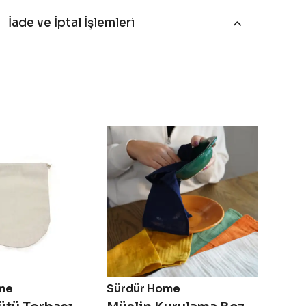
İade ve İptal İşlemleri
me
Sürdür Home
Net Z