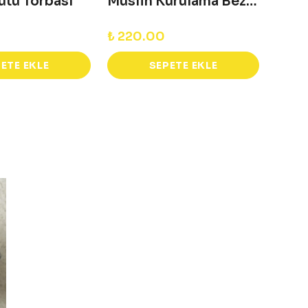
tü Torbası
Müslin Kurulama Bezi 30x30 - Lacivert
₺ 220.00
₺ 66
ETE EKLE
SEPETE EKLE