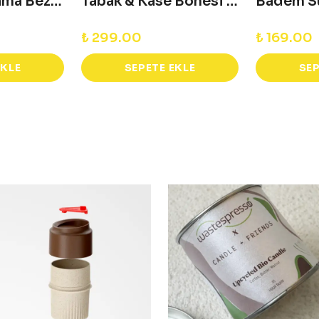
Müslin Kurulama Bezi 30x30 - Sarı
Tabak & Kase Bonesi - Büyük
Badem Sü
₺ 299.00
₺ 169.00
EKLE
SEPETE EKLE
SEP