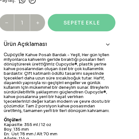
Paylaş
:
SEPETE EKLE
Ürün Açıklaması
Cupcycle
Kahve Posalı Bardak - Yeşil, Her gün içilen
milyonlarca kahvenin geride bıraktığı posaları ileri
dönüştürerek ürettiğimiz Cupcycle®, plastik yerine
kahve posalarından oluşan özel bir çok kullanımlık
bardaktır. Çift katmanlı ödüllü tasarımı sayesinde
içecekleri daha uzun süre sıcak/soğuk tutar. Hafif,
dayanıklı yapısıyla ısı geçişini engeller ve günlük
kullanım için mükemmel bir deneyim sunar. Bireylerin
sürdürülebilirlik yaklaşımını güçlendiren Cupcycle®,
kahve posalarına yeni bir hayat verirken
içeceklerinizi değer katan modern ve çevre dostu bir
çözümdür. Tam 2 porsiyon kahve posasından
üretilmiş, tamamen yerli bir ileri dönüşüm kahramanı.
Ölçüleri
Kapasite: 355 ml / 12 oz
Boy: 135 mm
En: Üst 78 mm / Alt 70 mm
Ağırlık: 114 g