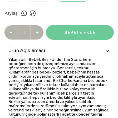
Paylaş
:
SEPETE EKLE
Ürün Açıklaması
Yıkanabilir Bebek Bezi-Under the Stars, hem
bebeğine hem de gezegenimize aynı anda özen
göstermen için buradayız. Benzersiz, tekrar
kullanılabilir bez bebek bezleri, bebeğinin hassas
cildini korumaya yardımcı olmak amacıyla uçtan uca
yumuşaklıkla tasarlandı. Bir Charlie Banana bez bebek
beziyle, yıkanabilir ve tekrar kullanılabilir ek parçaları
kullanabilir ya da özellikle hızlı ve kolay temizlik
gerektiğinde tek kullanımlık ek parçaları tercih
edebilirsin; hepsi aynı bez dış kılıfıyla uyumludur.
Bezler yalnızca uzun ömürlü ve yüksek kaliteli
malzemelerden üretilmekle kalmıyor, aynı zamanda şık
ve trend baskılarıyla her bebeğin stiline uyum sağlıyor.
Kutunun içinde polar astarlı 1 adet tek beden tekrar