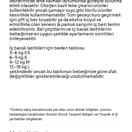
Bezlerinizde leke kalması durumunda güneşte kurutma
etkili olacaktır. Oksijen bazlı leke çıkarıcı ürünler
kullanılabilir ancak çamaşır suyu gibi klorlu ürünler
kesinlikle kullanılmamalıdır. Tüm geceyi kuru geçirmek
için çift iç bez koyabilir ya da ekstra boyut ve
emicilikte olan kenevir & pamuk karışımı iç bezi temin
edebilirsiniz. Bel çıtçıtlarını ve iç bacak lastiklerini
bebeğinize en uygun şekilde ayarlamanız sızıntıları
önleyecektir.
İç bacak lastikleri için beden tablosu
3–6 kg XS
6–9 kg S
9–12 kg M
12–18 kg L
şeklindedir ancak bu tablonun bebeğinize göre ufak
değişiklikler gösterebileceği unutulmamalıdır.
*Online satış kanalımızda yer alan ürün etiket bilgileri, ürünün
tedarikçisi tarafından Sürdür Store Tasarım Bilişim ve Ticaret A.Ş’
ye iletilen bilgilerdir.