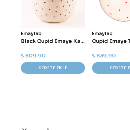
Emaylab
Emaylab
Cupid Emaye Fritöz/Kızartma Tenceresi
Black Cupid Emaye Karıştırma Kabı
₺ 809.90
₺ 839.90
SEPETE EKLE
SEPETE 