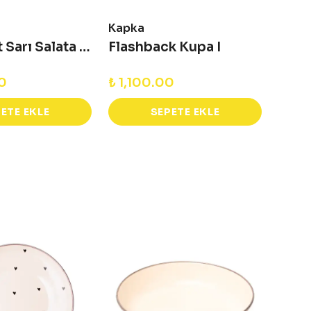
Kapka
Emay
Flow Fest Sarı Salata Kasesi
Flashback Kupa I
00
₺ 1,100.00
₺ 83
ETE EKLE
SEPETE EKLE