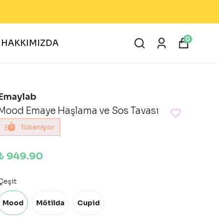
0
HAKKIMIZDA
Emaylab
Mood Emaye Haşlama ve Sos Tavası
Tükeniyor
₺ 949.90
Çeşit
Mood
Mötilda
Cupid