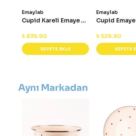
Emaylab
Emaylab
Black Cupid Emaye Bowl - Salata - Sunum Kasesi
Cupid Kareli Emaye Tabak Pasta Sunum Tabağı - 21 cm
₺ 839.90
₺ 529.90
SEPETE EKLE
SEPETE 
Aynı Markadan