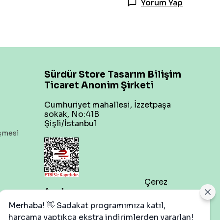
Yorum Yap
Sürdür Store Tasarım Bilişim
Ticaret Anonim Şirketi
Cumhuriyet mahallesi, İzzetpaşa
sokak, No:41B
Şişli/İstanbul
eşmesi
Çerez
Ayarları
Merhaba! 👋 Sadakat programımıza katıl,
harcama yaptıkça ekstra indirimlerden yararlan!