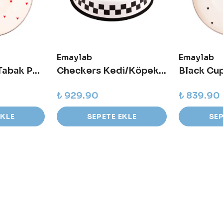
Emaylab
Emaylab
Cupid Emaye Tabak Pasta Sunum Tabağı - 21 cm
Checkers Kedi/Köpek Emaye Mama Kabı
₺ 929.90
₺ 839.90
EKLE
SEPETE EKLE
SEP