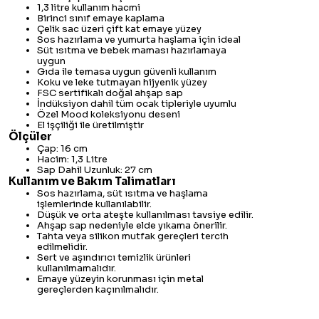
1,3 litre kullanım hacmi
Birinci sınıf emaye kaplama
Çelik sac üzeri çift kat emaye yüzey
Sos hazırlama ve yumurta haşlama için ideal
Süt ısıtma ve bebek maması hazırlamaya
uygun
Gıda ile temasa uygun güvenli kullanım
Koku ve leke tutmayan hijyenik yüzey
FSC sertifikalı doğal ahşap sap
İndüksiyon dahil tüm ocak tipleriyle uyumlu
Özel Mood koleksiyonu deseni
El işçiliği ile üretilmiştir
Ölçüler
Çap: 16 cm
Hacim: 1,3 Litre
Sap Dahil Uzunluk: 27 cm
Kullanım ve Bakım Talimatları
Sos hazırlama, süt ısıtma ve haşlama
işlemlerinde kullanılabilir.
Düşük ve orta ateşte kullanılması tavsiye edilir.
Ahşap sap nedeniyle elde yıkama önerilir.
Tahta veya silikon mutfak gereçleri tercih
edilmelidir.
Sert ve aşındırıcı temizlik ürünleri
kullanılmamalıdır.
Emaye yüzeyin korunması için metal
gereçlerden kaçınılmalıdır.