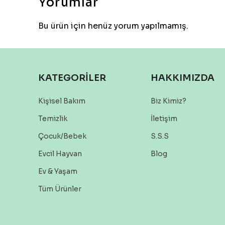
Yorumlar
Bu ürün için henüz yorum yapılmamış.
KATEGORİLER
HAKKIMIZDA
Kişisel Bakım
Biz Kimiz?
Temizlik
İletişim
Çocuk/Bebek
S.S.S
Evcil Hayvan
Blog
Ev & Yaşam
Tüm Ürünler