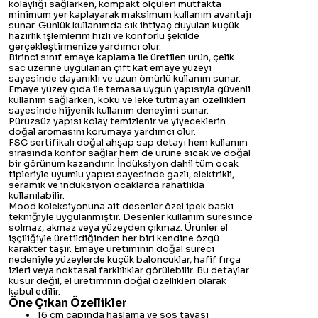
kolaylığı sağlarken, kompakt ölçüleri mutfakta
minimum yer kaplayarak maksimum kullanım avantajı
sunar. Günlük kullanımda sık ihtiyaç duyulan küçük
hazırlık işlemlerini hızlı ve konforlu şekilde
gerçekleştirmenize yardımcı olur.
Birinci sınıf emaye kaplama ile üretilen ürün, çelik
sac üzerine uygulanan çift kat emaye yüzeyi
sayesinde dayanıklı ve uzun ömürlü kullanım sunar.
Emaye yüzey gıda ile temasa uygun yapısıyla güvenli
kullanım sağlarken, koku ve leke tutmayan özellikleri
sayesinde hijyenik kullanım deneyimi sunar.
Pürüzsüz yapısı kolay temizlenir ve yiyeceklerin
doğal aromasını korumaya yardımcı olur.
FSC sertifikalı doğal ahşap sap detayı hem kullanım
sırasında konfor sağlar hem de ürüne sıcak ve doğal
bir görünüm kazandırır. İndüksiyon dahil tüm ocak
tipleriyle uyumlu yapısı sayesinde gazlı, elektrikli,
seramik ve indüksiyon ocaklarda rahatlıkla
kullanılabilir.
Mood koleksiyonuna ait desenler özel ipek baskı
tekniğiyle uygulanmıştır. Desenler kullanım süresince
solmaz, akmaz veya yüzeyden çıkmaz. Ürünler el
işçiliğiyle üretildiğinden her biri kendine özgü
karakter taşır. Emaye üretiminin doğal süreci
nedeniyle yüzeylerde küçük baloncuklar, hafif fırça
izleri veya noktasal farklılıklar görülebilir. Bu detaylar
kusur değil, el üretiminin doğal özellikleri olarak
kabul edilir.
Öne Çıkan Özellikler
16 cm çapında haşlama ve sos tavası